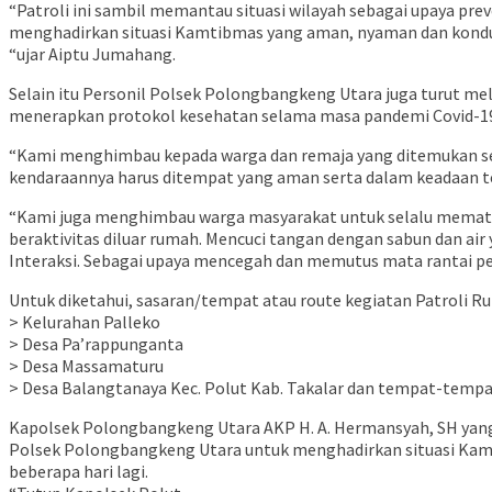
“Patroli ini sambil memantau situasi wilayah sebagai upaya p
menghadirkan situasi Kamtibmas yang aman, nyaman dan kondu
“ujar Aiptu Jumahang.
Selain itu Personil Polsek Polongbangkeng Utara juga turut 
menerapkan protokol kesehatan selama masa pandemi Covid-19 
“Kami menghimbau kepada warga dan remaja yang ditemukan s
kendaraannya harus ditempat yang aman serta dalam keadaan te
“Kami juga menghimbau warga masyarakat untuk selalu mematuh
beraktivitas diluar rumah. Mencuci tangan dengan sabun dan ai
Interaksi. Sebagai upaya mencegah dan memutus mata rantai pe
Untuk diketahui, sasaran/tempat atau route kegiatan Patroli R
> Kelurahan Palleko
> Desa Pa’rappunganta
> Desa Massamaturu
> Desa Balangtanaya Kec. Polut Kab. Takalar dan tempat-temp
Kapolsek Polongbangkeng Utara AKP H. A. Hermansyah, SH yang 
Polsek Polongbangkeng Utara untuk menghadirkan situasi Kam
beberapa hari lagi.