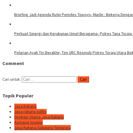
Briefing Jadi Agenda Rutin Pemdes Topoyo, Marlin : Bekerja Deng
Perkuat Sinergi dan Kerukunan Umat Beragama, Polres Tana Toraja
Pelarian Ayah Tiri Berakhir, Tim URC Resmob Polres Toraja Utara 
Comment
Cari untuk:
Topik Populer
Jasa Raharja
Jasa raharja sultra
Direktur Utama Jasa Raharja
Asmawa tosepu
Jasa Raharja Sulawesi Tenggara