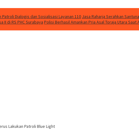
Patroli Dialogis dan Sosialisasi Layanan 110
Jasa Raharja Serahkan Santuna
 II di RS PHC Surabaya
Polisi Berhasil Amankan Pria Asal Toraja Utara Saa
us Lakukan Patroli Blue Light