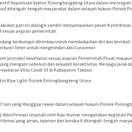
reventif Kepolisian Sektor Polongbangkeng Utara dalam mencegah
sif ditengah-tengah masyarakat dalam wilayah hukum Polsek Po
melakukan patroli dialogis sambil menyampaikan pesan Kamtibm
sesuai anjuran pemerintah.
edang berkumpul dihimbau untuk membubarkan diri dan kembali
rkunci leher untuk menghindari aksi Curanmor.
i protokol kesehatan sesuai anjuran Pemerintah Pusat maupun 
r yang mengalir sebelum dan sesudah beraktivitas. Menjaga jarak
nyebaran Virus Covid-19 di Kabupaten Takalar
utin Blue Light Polsek Polongbangkeng Utara :
at lain yang dianggap rawan dalam wilayah hukum Polsek Polong
dikonfirmasi terpisah oleh Kasi Humas mengatakan kegiatan Patr
tibmas yang aman, nyaman dan kondusif ditengah-tengah masya