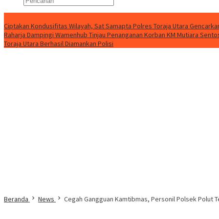
Konten Spesial
Ciptakan Kondusifitas Wilayah, Sat Samapta Polres Toraja Utara Gencarkan 
Raharja Dampingi Wamenhub Tinjau Penanganan Korban KM Mutiara Sentosa
Toraja Utara Berhasil Diamankan Polisi
Beranda
News
Cegah Gangguan Kamtibmas, Personil Polsek Polut Ter