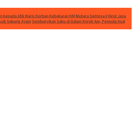
n kepada Ahli Waris Korban Kebakaran KM Mutiara Sentosa II
Dirut Jasa
t Asik Sabung Ayam
Sembunyikan Sabu di Dalam Korek Api, Pemuda Asal