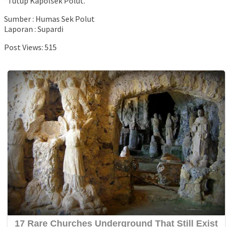
“Tutup Kapolsek Polut.
Sumber : Humas Sek Polut
Laporan : Supardi
Post Views:
515