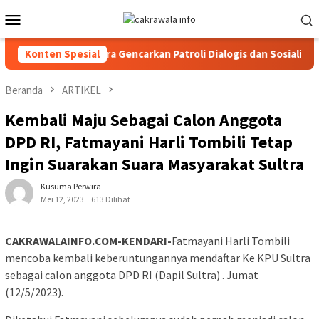
Loncat
Menu
ke
Mobile
konten
lres Toraja Utara Gencarkan Patroli Dialogis dan Sosialisasi Laya
Konten Spesial
Beranda
ARTIKEL
Kembali Maju Sebagai Calon Anggota
DPD RI, Fatmayani Harli Tombili Tetap
Ingin Suarakan Suara Masyarakat Sultra
Kusuma Perwira
Mei 12, 2023
613 Dilihat
CAKRAWALAINFO.COM-KENDARI-
Fatmayani Harli Tombili
mencoba kembali keberuntungannya mendaftar Ke KPU Sultra
sebagai calon anggota DPD RI (Dapil Sultra) . Jumat
(12/5/2023).