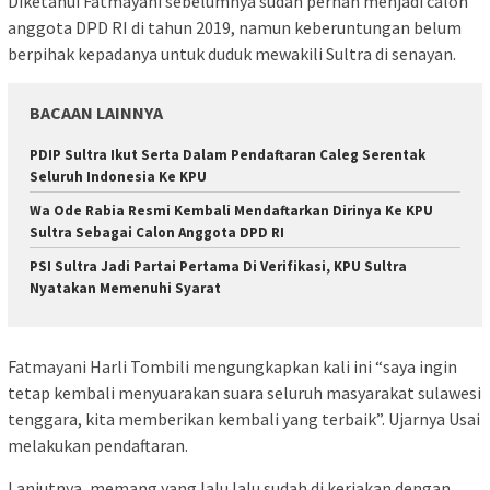
Diketahui Fatmayani sebelumnya sudah pernah menjadi calon
anggota DPD RI di tahun 2019, namun keberuntungan belum
berpihak kepadanya untuk duduk mewakili Sultra di senayan.
BACAAN LAINNYA
PDIP Sultra Ikut Serta Dalam Pendaftaran Caleg Serentak
Seluruh Indonesia Ke KPU
Wa Ode Rabia Resmi Kembali Mendaftarkan Dirinya Ke KPU
Sultra Sebagai Calon Anggota DPD RI
PSI Sultra Jadi Partai Pertama Di Verifikasi, KPU Sultra
Nyatakan Memenuhi Syarat
Fatmayani Harli Tombili mengungkapkan kali ini “saya ingin
tetap kembali menyuarakan suara seluruh masyarakat sulawesi
tenggara, kita memberikan kembali yang terbaik”. Ujarnya Usai
melakukan pendaftaran.
Lanjutnya, memang yang lalu lalu sudah di kerjakan dengan