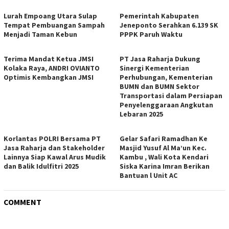
Lurah Empoang Utara Sulap
Pemerintah Kabupaten
Tempat Pembuangan Sampah
Jeneponto Serahkan 6.139 SK
Menjadi Taman Kebun
PPPK Paruh Waktu
Terima Mandat Ketua JMSI
PT Jasa Raharja Dukung
Kolaka Raya, ANDRI OVIANTO
Sinergi Kementerian
Optimis Kembangkan JMSI
Perhubungan, Kementerian
BUMN dan BUMN Sektor
Transportasi dalam Persiapan
Penyelenggaraan Angkutan
Lebaran 2025
Korlantas POLRI Bersama PT
Gelar Safari Ramadhan Ke
Jasa Raharja dan Stakeholder
Masjid Yusuf Al Ma’un Kec.
Lainnya Siap Kawal Arus Mudik
Kambu , Wali Kota Kendari
dan Balik Idulfitri 2025
Siska Karina Imran Berikan
Bantuan l Unit AC
COMMENT