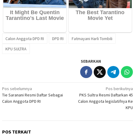
Calon Anggota DPD RI
DPD RI
Fatmayani Harli Tombili
KPU SULTRA
SEBARKAN
Navigasi
Pos sebelumnya
Pos berikutnya
Tie Saranani Resmi Daftar Sebagai
PKS Sultra Resmi Daftarkan 45
pos
Calon Anggota DPD RI
Calon Anggota legislatifnya Ke
KPU
POS TERKAIT