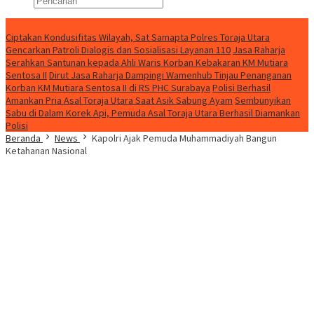
Konten Spesial
Ciptakan Kondusifitas Wilayah, Sat Samapta Polres Toraja Utara
Gencarkan Patroli Dialogis dan Sosialisasi Layanan 110
Jasa Raharja
Serahkan Santunan kepada Ahli Waris Korban Kebakaran KM Mutiara
Sentosa II
Dirut Jasa Raharja Dampingi Wamenhub Tinjau Penanganan
Korban KM Mutiara Sentosa II di RS PHC Surabaya
Polisi Berhasil
Amankan Pria Asal Toraja Utara Saat Asik Sabung Ayam
Sembunyikan
Sabu di Dalam Korek Api, Pemuda Asal Toraja Utara Berhasil Diamankan
Polisi
Beranda
News
Kapolri Ajak Pemuda Muhammadiyah Bangun
Ketahanan Nasional