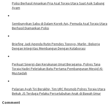
Polisi Berhasil Amankan Pria Asal Toraja Utara Saat Asik Sabung
Ayam
Sembunyikan Sabu di Dalam Korek Api, Pemuda Asal Toraja Utara
Berhasil Diamankan Polisi
Briefing Jadi Agenda Rutin Pemdes Topoyo, Marlin : Bekerja
Dengan Integritas Membangun Dengan Kolaborasi
Perkuat Sinergi dan Kerukunan Umat Beragama, Polres Tana
Toraja Hadiri Peletakan Batu Pertama Pembangunan Mesjid Al-
Mustaidah
Pelarian Ayah Tiri Berakhir, Tim URC Resmob Polres Toraja Utara
Bekuk JS Terduga Pelaku Persetubuhan Anak di Bawah Umur
Comment