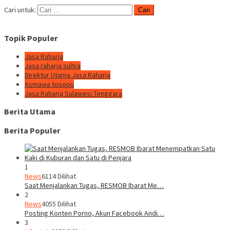
Cari untuk:
Topik Populer
Jasa Raharja
Jasa raharja sultra
Direktur Utama Jasa Raharja
Asmawa tosepu
Jasa Raharja Sulawesi Tenggara
Berita Utama
Berita Populer
1
News
6114 Dilihat
Saat Menjalankan Tugas, RESMOB Ibarat Me…
2
News
4055 Dilihat
Posting Konten Porno, Akun Facebook Andi…
3