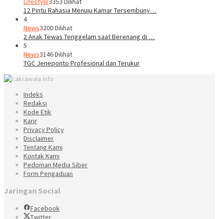
Lifestyle
3353 Dilihat
12 Pintu Rahasia Menuju Kamar Tersembuny…
4
News
3200 Dilihat
2 Anak Tewas Tenggelam saat Berenang di …
5
News
3146 Dilihat
TGC Jeneponto Profesional dan Terukur
Indeks
Redaksi
Kode Etik
Karir
Privacy Policy
Disclaimer
Tentang Kami
Kontak Kami
Pedoman Media Siber
Form Pengaduan
Jaringan Social
Facebook
Twitter