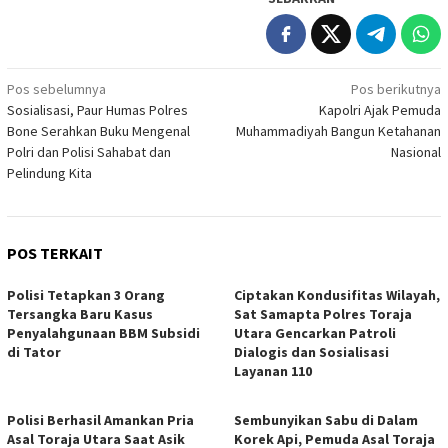
Navigasi
Pos sebelumnya
Pos berikutnya
Sosialisasi, Paur Humas Polres
Kapolri Ajak Pemuda
pos
Bone Serahkan Buku Mengenal
Muhammadiyah Bangun Ketahanan
Polri dan Polisi Sahabat dan
Nasional
Pelindung Kita
POS TERKAIT
Polisi Tetapkan 3 Orang
Ciptakan Kondusifitas Wilayah,
Tersangka Baru Kasus
Sat Samapta Polres Toraja
Penyalahgunaan BBM Subsidi
Utara Gencarkan Patroli
di Tator
Dialogis dan Sosialisasi
Layanan 110
Polisi Berhasil Amankan Pria
Sembunyikan Sabu di Dalam
Asal Toraja Utara Saat Asik
Korek Api, Pemuda Asal Toraja