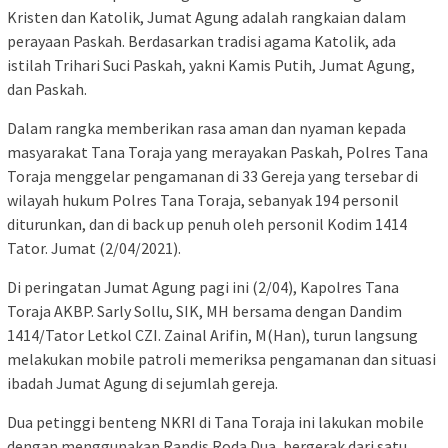
Kristen dan Katolik, Jumat Agung adalah rangkaian dalam
perayaan Paskah. Berdasarkan tradisi agama Katolik, ada
istilah Trihari Suci Paskah, yakni Kamis Putih, Jumat Agung,
dan Paskah.
Dalam rangka memberikan rasa aman dan nyaman kepada
masyarakat Tana Toraja yang merayakan Paskah, Polres Tana
Toraja menggelar pengamanan di 33 Gereja yang tersebar di
wilayah hukum Polres Tana Toraja, sebanyak 194 personil
diturunkan, dan di back up penuh oleh personil Kodim 1414
Tator. Jumat (2/04/2021).
Di peringatan Jumat Agung pagi ini (2/04), Kapolres Tana
Toraja AKBP. Sarly Sollu, SIK, MH bersama dengan Dandim
1414/Tator Letkol CZI. Zainal Arifin, M(Han), turun langsung
melakukan mobile patroli memeriksa pengamanan dan situasi
ibadah Jumat Agung di sejumlah gereja.
Dua petinggi benteng NKRI di Tana Toraja ini lakukan mobile
dengan menggunakan Randis Roda Dua, bergerak dari satu