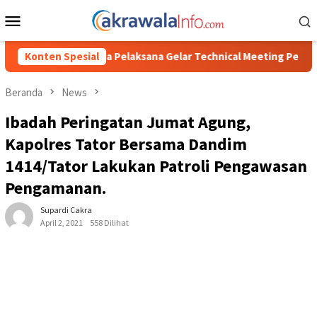
Loncat
Menu
ke
Mobile
konten
laksana Gelar Technical Meeting Pekan Olahraga Tingkat Kecamat
Konten Spesial
Beranda
News
Ibadah Peringatan Jumat Agung,
Kapolres Tator Bersama Dandim
1414/Tator Lakukan Patroli Pengawasan
Pengamanan.
Supardi Cakra
April 2, 2021
558 Dilihat