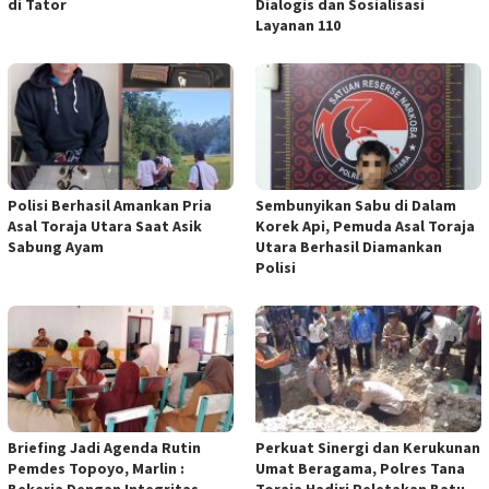
di Tator
Dialogis dan Sosialisasi
Layanan 110
Polisi Berhasil Amankan Pria
Sembunyikan Sabu di Dalam
Asal Toraja Utara Saat Asik
Korek Api, Pemuda Asal Toraja
Sabung Ayam
Utara Berhasil Diamankan
Polisi
Briefing Jadi Agenda Rutin
Perkuat Sinergi dan Kerukunan
Pemdes Topoyo, Marlin :
Umat Beragama, Polres Tana