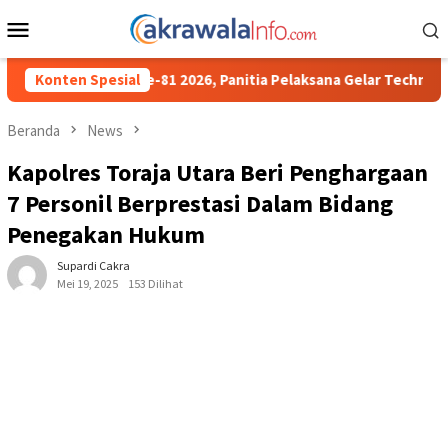
Loncat
Menu
ke
Mobile
konten
, Panitia Pelaksana Gelar Technical Meeting Pekan Olahraga Tin
Konten Spesial
Beranda
News
Kapolres Toraja Utara Beri Penghargaan
7 Personil Berprestasi Dalam Bidang
Penegakan Hukum
Supardi Cakra
Mei 19, 2025
153 Dilihat