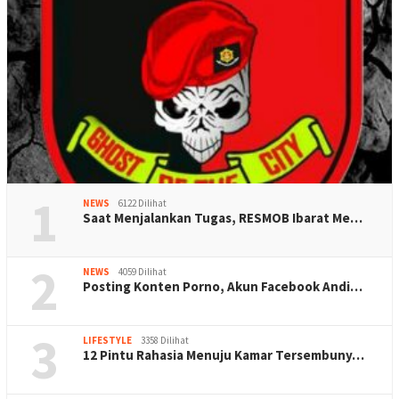
1
NEWS
6122 Dilihat
Saat Menjalankan Tugas, RESMOB Ibarat Me…
2
NEWS
4059 Dilihat
Posting Konten Porno, Akun Facebook Andi…
3
LIFESTYLE
3358 Dilihat
12 Pintu Rahasia Menuju Kamar Tersembuny…