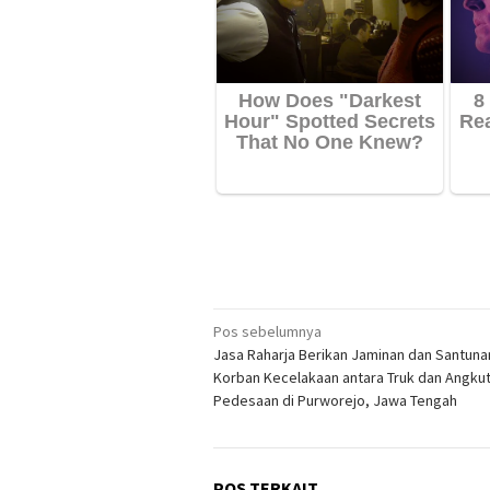
Navigasi
Pos sebelumnya
Jasa Raharja Berikan Jaminan dan Santun
pos
Korban Kecelakaan antara Truk dan Angku
Pedesaan di Purworejo, Jawa Tengah
POS TERKAIT