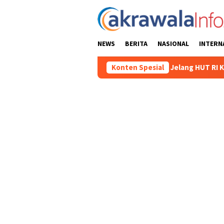
Loncat
ke
konten
NEWS
BERITA
NASIONAL
INTERN
BBM Subsidi di Tator
Jelang HUT RI Ke-81 2026, Panitia 
Konten Spesial