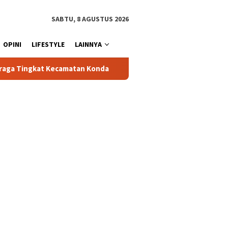
SABTU, 8 AGUSTUS 2026
OPINI
LIFESTYLE
LAINNYA
atan Konda
Ciptakan Kondusifitas Wilayah, Sat Samapta Po