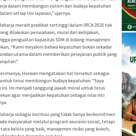
Raharja dalam membangun sistem dan budaya kepatuhan
alam setiap lini layanan,” ujarnya.
aharja meraih predikat tertinggi dalam IRCA 2025 tak
ang dilakukan perusahaan, mulai dari kebijakan,
 hingga penguatan kapasitas SDM di bidang manajemen
pkan, “Kami meyakini bahwa kepatuhan bukan sekadar
pondasi utama dalam memberikan pelayanan publik yang
anjutan.”
iterimanya, Harwan mengatakan hal tersebut sebagai
 untuk terus membangun budaya kepatuhan. “Saya
ni. Ini menjadi tanggung jawab moral untuk terus
ekan agar menjadikan kepatuhan sebagai nilai inti
nya.
Raharja sebagai institusi yang tidak hanya berkomitmen
da masyarakat melalui program asuransi sosial, tetapi
 tata kelola yang baik, manajemen risiko yang kokoh,