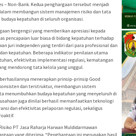
ices – Non-Bank. Kedua penghargaan tersebut menjadi
 dalam membangun sistem manajemen risiko dan tata
budaya kepatuhan di seluruh organisasi.
gaan bergengsi yang memberikan apresiasi kepada
as pencapaian luar biasa di bidang kepatuhan terhadap
wan juri independen yang terdiri dari para profesional dan
, dan kepatuhan. Beberapa indikator penilaian utama
atuhan, efektivitas implementasi regulasi, kematangan
yang mendorong tata kelola yang unggul.
keberhasilannya menerapkan prinsip-prinsip Good
konsisten dan terstruktur, membangun sistem
erta menumbuhkan budaya kepatuhan yang menyeluruh di
perusahaan juga dinilai berhasil memanfaatkan teknologi
nsi dan efektivitas pelaporan regulasi, sekaligus
oaktif.
Risiko PT Jasa Raharja Harwan Muldidarmawan
rgaan yang diterima. “Penghargaan ini merupakan hasil