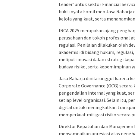
Leader’ untuk sektor Financial Serv
bukti nyata komitmen Jasa Raharja
kelola yang kuat, serta menanamkan 
IRCA 2025 merupakan ajang penghar
perusahaan dan tokoh profesional at
regulasi. Penilaian dilakukan oleh de
akademisi di bidang hukum, regulasi
meliputi inovasi dalam strategi kep
budaya risiko, serta kepemimpinan 
Jasa Raharja dinilai unggul karena 
Corporate Governance (GCG) secara 
pengendalian internal yang kuat, s
setiap level organisasi. Selain itu, 
digital untuk meningkatkan transpara
memperkuat mitigasi risiko secara pr
Direktur Kepatuhan dan Manajemen 
menyampaikan apresiasi atas pengha