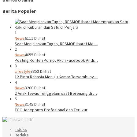
Berita Populer
1
News
6111 Dilihat
Saat Menjalankan Tugas, RESMOB Ibarat Me…
2
News
4055 Dilihat
Posting Konten Porno, Akun Facebook Andi…
3
Lifestyle
3352 Dilihat
12 Pintu Rahasia Menuju Kamar Tersembuny…
4
News
3200 Dilihat
2 Anak Tewas Tenggelam saat Berenang di …
5
News
3145 Dilihat
TGC Jeneponto Profesional dan Terukur
Indeks
Redaksi