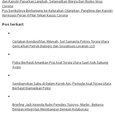
dan Kapolri Paparkan Langkah, Selamatkan Warga Dari Risiko Virus
Corona
Pos berikutnya
Berkunjung ke Kelurahan Cilangkap, Panglima dan Kapolri
Apresiasi Peran 4 Pilar Tekan Kasus Corona
Pos terkait
Ciptakan Kondusifitas Wilayah, Sat Samapta Polres Toraja Utara
Gencarkan Patroli Dialogis dan Sosialisasi Layanan 110
Polisi Berhasil Amankan Pria Asal Toraja Utara Saat Asik Sabung
Ayam
Sembunyikan Sabu di Dalam Korek Api, Pemuda Asal Toraja Utara
Berhasil Diamankan Polisi
Briefing Jadi Agenda Rutin Pemdes Topoyo, Marlin : Bekerja
Dengan Integritas Membangun Dengan Kolaborasi