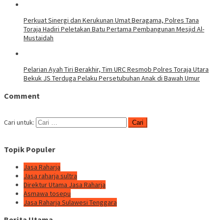
Perkuat Sinergi dan Kerukunan Umat Beragama, Polres Tana
Toraja Hadiri Peletakan Batu Pertama Pembangunan Mesjid Al-
Mustaidah
Pelarian Ayah Tiri Berakhir, Tim URC Resmob Polres Toraja Utara
Bekuk JS Terduga Pelaku Persetubuhan Anak di Bawah Umur
Comment
Cari untuk:
Topik Populer
Jasa Raharja
Jasa raharja sultra
Direktur Utama Jasa Raharja
Asmawa tosepu
Jasa Raharja Sulawesi Tenggara
Berita Utama