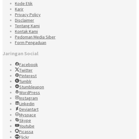
Kode Etik
Karir
Privacy Policy
Disclaimer
Tentang Kami
Kontak Kami
Pedoman Media Siber
Form Pengaduan
Jaringan Social
Facebook
Twitter
Pinterest
Tumblr
Stumbleupon
WordPress
Instagram
Linkedin
Deviantart
Myspace
Skype
Youtube
Picassa
Flickr