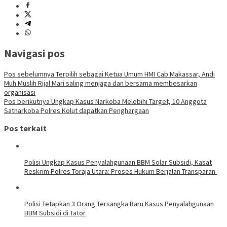
Navigasi pos
Pos sebelumnya
Terpilih sebagai Ketua Umum HMI Cab Makassar, Andi
Muh Muslih Rijal Mari saling menjaga dan bersama membesarkan
organisasi
Pos berikutnya
Ungkap Kasus Narkoba Melebihi Target, 10 Anggota
Satnarkoba Polres Kolut dapatkan Penghargaan
Pos terkait
Polisi Ungkap Kasus Penyalahgunaan BBM Solar Subsidi, Kasat
Reskrim Polres Toraja Utara: Proses Hukum Berjalan Transparan
Polisi Tetapkan 3 Orang Tersangka Baru Kasus Penyalahgunaan
BBM Subsidi di Tator