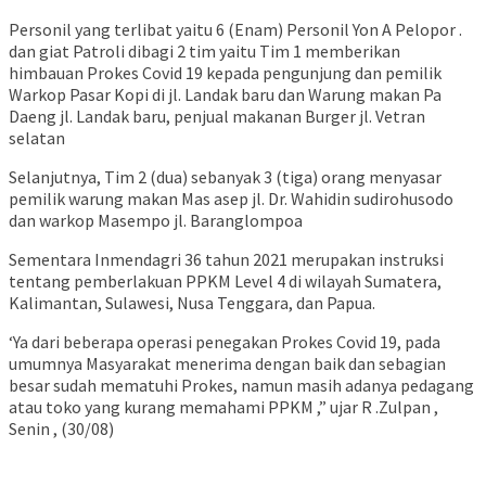
Personil yang terlibat yaitu 6 (Enam) Personil Yon A Pelopor .
dan giat Patroli dibagi 2 tim yaitu Tim 1 memberikan
himbauan Prokes Covid 19 kepada pengunjung dan pemilik
Warkop Pasar Kopi di jl. Landak baru dan Warung makan Pa
Daeng jl. Landak baru, penjual makanan Burger jl. Vetran
selatan
Selanjutnya, Tim 2 (dua) sebanyak 3 (tiga) orang menyasar
pemilik warung makan Mas asep jl. Dr. Wahidin sudirohusodo
dan warkop Masempo jl. Baranglompoa
Sementara Inmendagri 36 tahun 2021 merupakan instruksi
tentang pemberlakuan PPKM Level 4 di wilayah Sumatera,
Kalimantan, Sulawesi, Nusa Tenggara, dan Papua.
‘Ya dari beberapa operasi penegakan Prokes Covid 19, pada
umumnya Masyarakat menerima dengan baik dan sebagian
besar sudah mematuhi Prokes, namun masih adanya pedagang
atau toko yang kurang memahami PPKM ,” ujar R .Zulpan ,
Senin , (30/08)