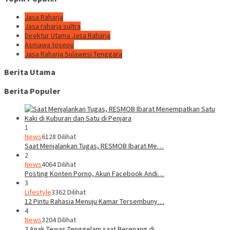
Jasa Raharja
Jasa raharja sultra
Direktur Utama Jasa Raharja
Asmawa tosepu
Jasa Raharja Sulawesi Tenggara
Berita Utama
Berita Populer
1
News
6128 Dilihat
Saat Menjalankan Tugas, RESMOB Ibarat Me…
2
News
4064 Dilihat
Posting Konten Porno, Akun Facebook Andi…
3
Lifestyle
3362 Dilihat
12 Pintu Rahasia Menuju Kamar Tersembuny…
4
News
3204 Dilihat
2 Anak Tewas Tenggelam saat Berenang di …