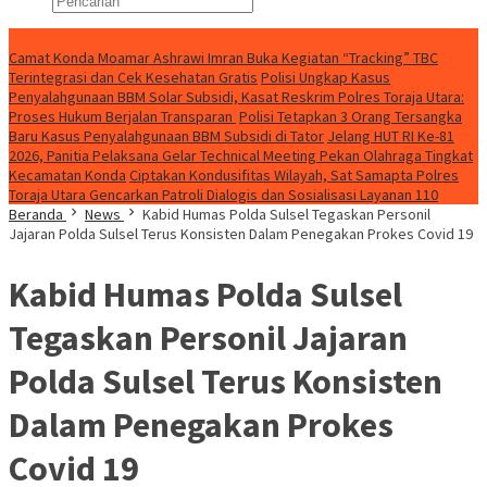
Konten Spesial
Camat Konda Moamar Ashrawi Imran Buka Kegiatan “Tracking” TBC
Terintegrasi dan Cek Kesehatan Gratis
Polisi Ungkap Kasus
Penyalahgunaan BBM Solar Subsidi, Kasat Reskrim Polres Toraja Utara:
Proses Hukum Berjalan Transparan
Polisi Tetapkan 3 Orang Tersangka
Baru Kasus Penyalahgunaan BBM Subsidi di Tator
Jelang HUT RI Ke-81
2026, Panitia Pelaksana Gelar Technical Meeting Pekan Olahraga Tingkat
Kecamatan Konda
Ciptakan Kondusifitas Wilayah, Sat Samapta Polres
Toraja Utara Gencarkan Patroli Dialogis dan Sosialisasi Layanan 110
Beranda
News
Kabid Humas Polda Sulsel Tegaskan Personil
Jajaran Polda Sulsel Terus Konsisten Dalam Penegakan Prokes Covid 19
Kabid Humas Polda Sulsel
Tegaskan Personil Jajaran
Polda Sulsel Terus Konsisten
Dalam Penegakan Prokes
Covid 19