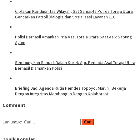
Ciptakan Kondusifitas Wilayah, Sat Samapta Polres Toraja Utara
Gencarkan Patroli Dialogis dan Sosialisasi Layanan 110
Polisi Berhasil Amankan Pria Asal Toraja Utara Saat Asik Sabung
Ayam
Sembunyikan Sabu di Dalam Korek Api, Pemuda Asal Toraja Utara
Berhasil Diamankan Polisi
Briefing Jadi Agenda Rutin Pemdes Topoyo, Marlin : Bekerja
Dengan Integritas Membangun Dengan Kolaborasi
Comment
Cari untuk:
Topik Populer