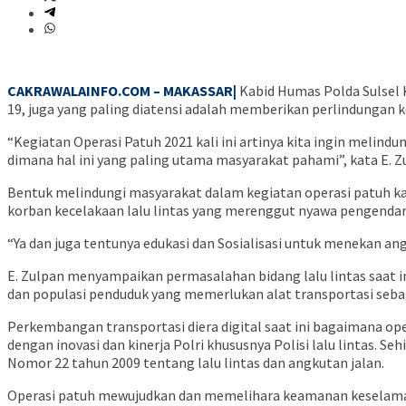
CAKRAWALAINFO.COM – MAKASSAR|
Kabid Humas Polda Sulsel
19, juga yang paling diatensi adalah memberikan perlindungan
“Kegiatan Operasi Patuh 2021 kali ini artinya kita ingin meli
dimana hal ini yang paling utama masyarakat pahami”, kata E. Zu
Bentuk melindungi masyarakat dalam kegiatan operasi patuh kali
korban kecelakaan lalu lintas yang merenggut nyawa pengendara
“Ya dan juga tentunya edukasi dan Sosialisasi untuk menekan an
E. Zulpan menyampaikan permasalahan bidang lalu lintas saat 
dan populasi penduduk yang memerlukan alat transportasi seb
Perkembangan transportasi diera digital saat ini bagaimana o
dengan inovasi dan kinerja Polri khususnya Polisi lalu lintas
Nomor 22 tahun 2009 tentang lalu lintas dan angkutan jalan.
Operasi patuh mewujudkan dan memelihara keamanan keselamatan 