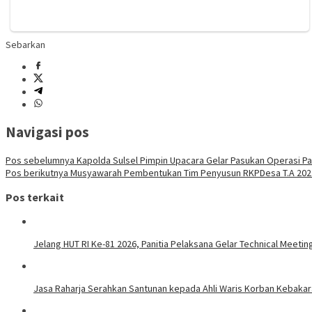
Sebarkan
Navigasi pos
Pos sebelumnya
Kapolda Sulsel Pimpin Upacara Gelar Pasukan Operasi Pat
Pos berikutnya
Musyawarah Pembentukan Tim Penyusun RKPDesa T.A 2022
Pos terkait
Jelang HUT RI Ke-81 2026, Panitia Pelaksana Gelar Technical Meet
Jasa Raharja Serahkan Santunan kepada Ahli Waris Korban Kebakara