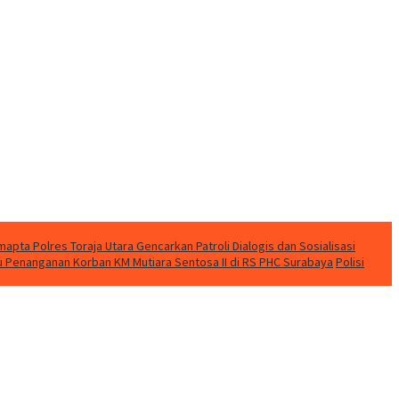
apta Polres Toraja Utara Gencarkan Patroli Dialogis dan Sosialisasi
u Penanganan Korban KM Mutiara Sentosa II di RS PHC Surabaya
Polisi