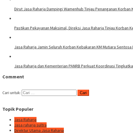
Dirut Jasa Raharja Dampingi Wamenhub Tinjau Penanganan Korban K
Pastikan Pekayanan Maksimal, Direksi Jasa Raharja Tinjau Korban K
Jasa Raharja Jamin Seluruh Korban Kebakaran KM Mutiara Sentosa I
Jasa Raharja dan Kementerian PANRB Perkuat Koordinasi Tingkat
Comment
Cari untuk:
Topik Populer
Jasa Raharja
Jasa raharja sultra
Direktur Utama Jasa Raharja