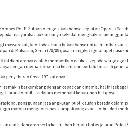
 Kombes Pol E. Zulpan mengatakan bahwa kegiatan Operasi Patuh
 kepada masyarakat bukan hanya sekedar menghukum pelanggar lal
ndungi masyarakat, kami ada disana bukan hanya untuk memberika
lpan di Makassar, Senin (20/09), usai mengikuti gelar apel pasuka
 ini diantaranya adalah memberikan edukasi kepada warga agar bis
nya dengan mematuhi semua ketentuan berlalu lintas di jalan ra
gka penyebaran Covid 19”, katanya.
ini semakin berkembang dengan cepat dan dinamis, hal ini sebag
agai sarana mobilitas dalam memenuhi kebutuhan hidupnya.
perasional penggunaan jasa angkutan publik sudah berada dalam 
. Sehingga mampu mengantisipasi dampak yang akan timbul dari mo
dan kelancaran serta ketertiban berlalu lintas jajaran Polda Su