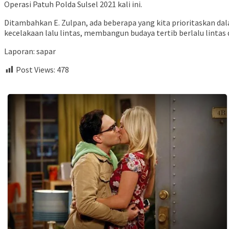
Operasi Patuh Polda Sulsel 2021 kali ini.
Ditambahkan E. Zulpan, ada beberapa yang kita prioritaskan dal
kecelakaan lalu lintas, membangun budaya tertib berlalu lintas
Laporan: sapar
Post Views:
478