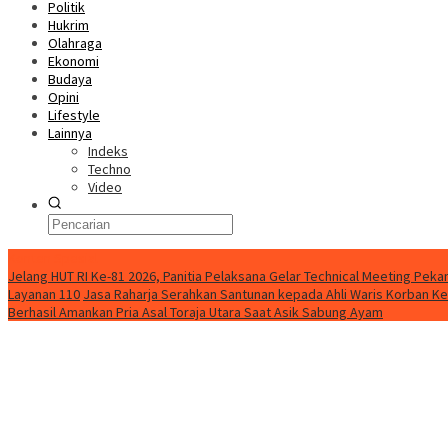
Politik
Hukrim
Olahraga
Ekonomi
Budaya
Opini
Lifestyle
Lainnya
Indeks
Techno
Video
Konten Spesial
Jelang HUT RI Ke-81 2026, Panitia Pelaksana Gelar Technical Meeting Pe
Layanan 110
Jasa Raharja Serahkan Santunan kepada Ahli Waris Korban Ke
Berhasil Amankan Pria Asal Toraja Utara Saat Asik Sabung Ayam