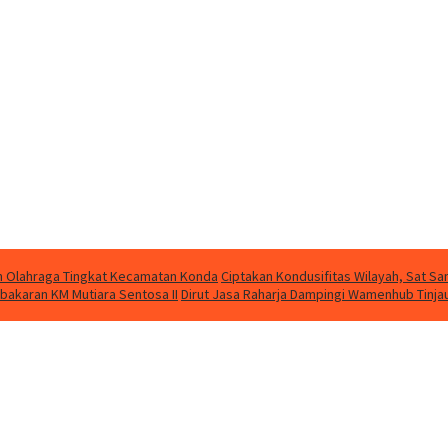
kan Olahraga Tingkat Kecamatan Konda
Ciptakan Kondusifitas Wilayah, Sat Sam
bakaran KM Mutiara Sentosa II
Dirut Jasa Raharja Dampingi Wamenhub Tinja