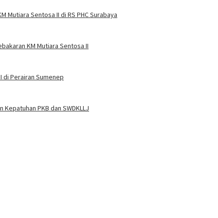
M Mutiara Sentosa II di RS PHC Surabaya
ebakaran KM Mutiara Sentosa II
I di Perairan Sumenep
kan Kepatuhan PKB dan SWDKLLJ