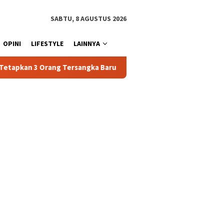
SABTU, 8 AGUSTUS 2026
OPINI
LIFESTYLE
LAINNYA
gka Baru Kasus Penyalahgunaan BBM Subsidi di Tator
Jela