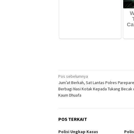
Navigasi
Pos sebelumnya
Jum’at Berkah, Sat Lantas Polres Parepar
pos
Berbagi Nasi Kotak Kepada Tukang Becak 
Kaum Dhuafa
POS TERKAIT
Polisi Ungkap Kasus
Poli