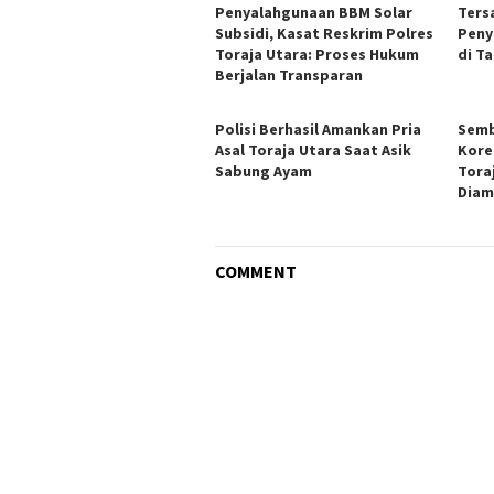
Penyalahgunaan BBM Solar
Ters
Subsidi, Kasat Reskrim Polres
Peny
Toraja Utara: Proses Hukum
di T
Berjalan Transparan
Polisi Berhasil Amankan Pria
Semb
Asal Toraja Utara Saat Asik
Kore
Sabung Ayam
Tora
Diam
COMMENT