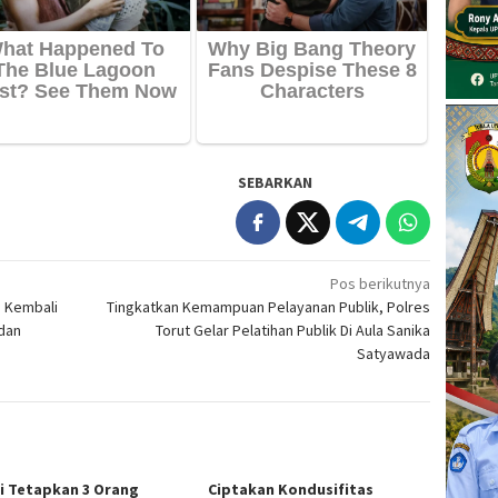
SEBARKAN
Pos berikutnya
e Kembali
Tingkatkan Kemampuan Pelayanan Publik, Polres
dan
Torut Gelar Pelatihan Publik Di Aula Sanika
Satyawada
si Tetapkan 3 Orang
Ciptakan Kondusifitas