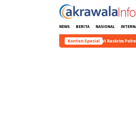
Loncat
ke
konten
NEWS
BERITA
NASIONAL
INTERN
BBM Solar Subsidi, Kasat Reskrim Polres Toraja Utara: Proses Hu
Konten Spesial