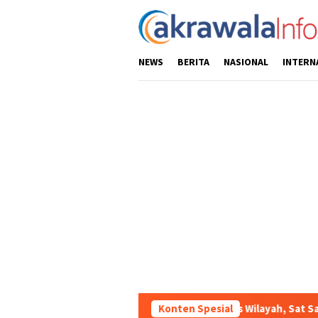
Loncat
ke
konten
NEWS
BERITA
NASIONAL
INTERN
Ciptakan Kondusifitas Wilayah, Sat Samapta Polres Toraja Utara G
Konten Spesial