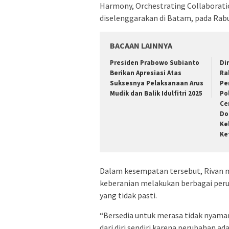
Harmony, Orchestrating Collaborati
diselenggarakan di Batam, pada Rabu
BACAAN LAINNYA
Presiden Prabowo Subianto
Di
Berikan Apresiasi Atas
Ra
Suksesnya Pelaksanaan Arus
Pe
Mudik dan Balik Idulfitri 2025
Po
Ce
Do
Ke
Ke
Dalam kesempatan tersebut, Rivan m
keberanian melakukan berbagai peru
yang tidak pasti.
“Bersedia untuk merasa tidak nyaman
dari diri sendiri karena perubahan ad