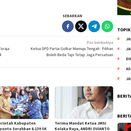
SEBARKAN
TOPIK
JA
Pos berikutnya
Toraja
Ketua DPD Partai Golkar Mamuju Tengah : Pilihan
JA
4
Boleh Beda Tapi Tetap Jaga Persatuan
DI
AS
JA
BERIT
BERIT
rintah Kabupaten
Terima Mandat Ketua JMSI
ponto Serahkan 6.139 SK
Kolaka Raya, ANDRI OVIANTO