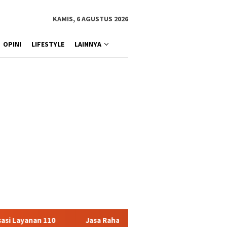
KAMIS, 6 AGUSTUS 2026
OPINI
LIFESTYLE
LAINNYA
a Raharja Serahkan Santunan kepada Ahli Waris Korban Kebakaran