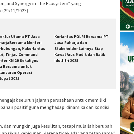
on, and Synergy in The Ecosystem” yang
 (29/11/2023).
rektur Utama PT Jasa
Korlantas POLRI Bersama PT
harjaBersama Menteri
Jasa Raharja dan
rhubungan, Kakorlantas
Stakeholder Lainnya Siap
lri, Tinjau Command
Kawal Arus Mudik dan Balik
nter KM 29 Sekaligus
Idulfitri 2025
a Bersama untuk
lancaran Operasi
tupat 2025
engajak seluruh jajaran perusahaan untuk memiliki
bahan positif guna menghadapi dinamika dan kondisi
, dan mungkin juga kesulitan, tetapi mulailah berubah
alah siklus kehidupan. Karena tidak ada yang tetap sama,”