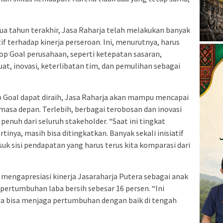
 tahun terakhir, Jasa Raharja telah melakukan banyak
if terhadap kinerja perseroan. Ini, menurutnya, harus
p Goal perusahaan, seperti ketepatan sasaran,
at, inovasi, keterlibatan tim, dan pemulihan sebagai
p Goal dapat diraih, Jasa Raharja akan mampu mencapai
i masa depan. Terlebih, berbagai terobosan dan inovasi
enuh dari seluruh stakeholder. “Saat ini tingkat
tinya, masih bisa ditingkatkan. Banyak sekali inisiatif
suk sisi pendapatan yang harus terus kita komparasi dari
 mengapresiasi kinerja Jasaraharja Putera sebagai anak
pertumbuhan laba bersih sebesar 16 persen. “Ini
ta bisa menjaga pertumbuhan dengan baik di tengah