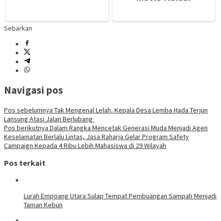
Sebarkan
Navigasi pos
Pos sebelumnya
Tak Mengenal Lelah, Kepala Desa Lemba Hada Terjun
Lansung Atasi Jalan Berlubang
Pos berikutnya
Dalam Rangka Mencetak Generasi Muda Menjadi Agen
Keselamatan Berlalu Lintas, Jasa Raharja Gelar Program Safety
Campaign Kepada 4 Ribu Lebih Mahasiswa di 29 Wilayah
Pos terkait
Lurah Empoang Utara Sulap Tempat Pembuangan Sampah Menjadi
Taman Kebun