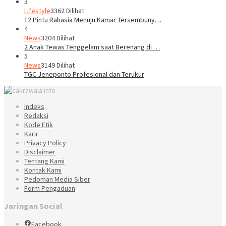
3
Lifestyle
3362 Dilihat
12 Pintu Rahasia Menuju Kamar Tersembuny…
4
News
3204 Dilihat
2 Anak Tewas Tenggelam saat Berenang di …
5
News
3149 Dilihat
TGC Jeneponto Profesional dan Terukur
Indeks
Redaksi
Kode Etik
Karir
Privacy Policy
Disclaimer
Tentang Kami
Kontak Kami
Pedoman Media Siber
Form Pengaduan
Jaringan Social
Facebook