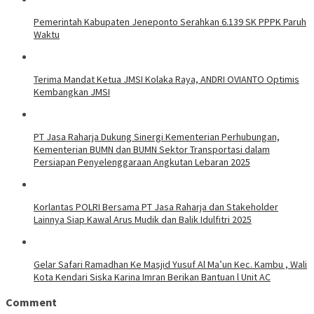
Pemerintah Kabupaten Jeneponto Serahkan 6.139 SK PPPK Paruh
Waktu
Terima Mandat Ketua JMSI Kolaka Raya, ANDRI OVIANTO Optimis
Kembangkan JMSI
PT Jasa Raharja Dukung Sinergi Kementerian Perhubungan,
Kementerian BUMN dan BUMN Sektor Transportasi dalam
Persiapan Penyelenggaraan Angkutan Lebaran 2025
Korlantas POLRI Bersama PT Jasa Raharja dan Stakeholder
Lainnya Siap Kawal Arus Mudik dan Balik Idulfitri 2025
Gelar Safari Ramadhan Ke Masjid Yusuf Al Ma’un Kec. Kambu , Wali
Kota Kendari Siska Karina Imran Berikan Bantuan l Unit AC
Comment