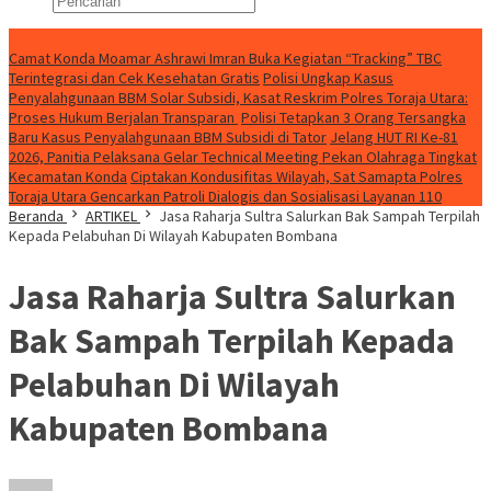
Konten Spesial
Camat Konda Moamar Ashrawi Imran Buka Kegiatan “Tracking” TBC
Terintegrasi dan Cek Kesehatan Gratis
Polisi Ungkap Kasus
Penyalahgunaan BBM Solar Subsidi, Kasat Reskrim Polres Toraja Utara:
Proses Hukum Berjalan Transparan
Polisi Tetapkan 3 Orang Tersangka
Baru Kasus Penyalahgunaan BBM Subsidi di Tator
Jelang HUT RI Ke-81
2026, Panitia Pelaksana Gelar Technical Meeting Pekan Olahraga Tingkat
Kecamatan Konda
Ciptakan Kondusifitas Wilayah, Sat Samapta Polres
Toraja Utara Gencarkan Patroli Dialogis dan Sosialisasi Layanan 110
Beranda
ARTIKEL
Jasa Raharja Sultra Salurkan Bak Sampah Terpilah
Kepada Pelabuhan Di Wilayah Kabupaten Bombana
Jasa Raharja Sultra Salurkan
Bak Sampah Terpilah Kepada
Pelabuhan Di Wilayah
Kabupaten Bombana