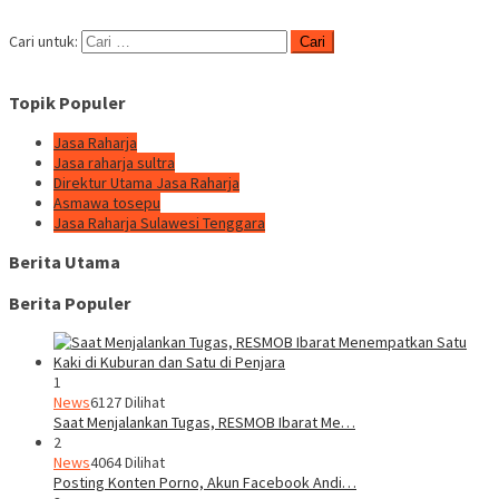
Cari untuk:
Topik Populer
Jasa Raharja
Jasa raharja sultra
Direktur Utama Jasa Raharja
Asmawa tosepu
Jasa Raharja Sulawesi Tenggara
Berita Utama
Berita Populer
1
News
6127 Dilihat
Saat Menjalankan Tugas, RESMOB Ibarat Me…
2
News
4064 Dilihat
Posting Konten Porno, Akun Facebook Andi…