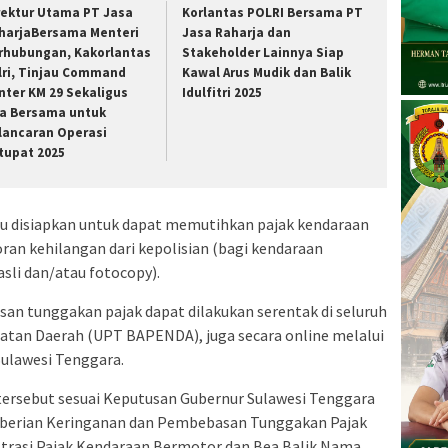
rektur Utama PT Jasa
Korlantas POLRI Bersama PT
harjaBersama Menteri
Jasa Raharja dan
rhubungan, Kakorlantas
Stakeholder Lainnya Siap
lri, Tinjau Command
Kawal Arus Mudik dan Balik
nter KM 29 Sekaligus
Idulfitri 2025
a Bersama untuk
lancaran Operasi
tupat 2025
u disiapkan untuk dapat memutihkan pajak kendaraan
ran kehilangan dari kepolisian (bagi kendaraan
sli dan/atau fotocopy).
n tunggakan pajak dapat dilakukan serentak di seluruh
atan Daerah (UPT BAPENDA), juga secara online melalui
Sulawesi Tenggara.
ersebut sesuai Keputusan Gubernur Sulawesi Tenggara
berian Keringanan dan Pembebasan Tunggakan Pajak
trasi Pajak Kendaraan Bermotor dan Bea Balik Nama