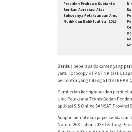
Presiden Prabowo Subianto
Di
Berikan Apresiasi Atas
Ra
Suksesnya Pelaksanaan Arus
Pe
Mudik dan Balik Idulfitri 2025
Po
Ce
Do
Ke
Ke
Berikut beberapa dokumen yang perl
yaitu Fotocopy KTP STNK (asli), Lapo
bermotor yang hilang STNK) BPKB (a
Pemberian keringanan dan pembebasa
Unit Pelaksana Teknis Badan Pendap
aplikasi SIS Online SAMSAT Provinsi 
Adapun pemutihan pajak kendaraan t
Nomor 268 Tahun 2023 tentang Pem
Kendaraan Bermotor, Sanksi Adminis