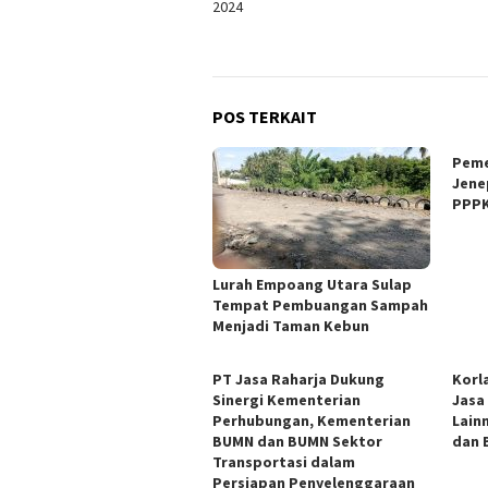
2024
POS TERKAIT
Peme
Jene
PPPK
Lurah Empoang Utara Sulap
Tempat Pembuangan Sampah
Menjadi Taman Kebun
PT Jasa Raharja Dukung
Korl
Sinergi Kementerian
Jasa
Perhubungan, Kementerian
Lain
BUMN dan BUMN Sektor
dan B
Transportasi dalam
Persiapan Penyelenggaraan