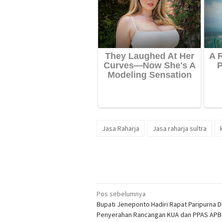
Jasa Raharja
Jasa raharja sultra
Navigasi
Pos sebelumnya
Bupati Jeneponto Hadiri Rapat Paripurna 
pos
Penyerahan Rancangan KUA dan PPAS APB