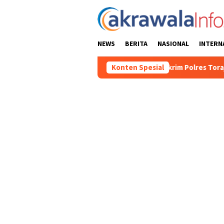
Loncat
ke
konten
NEWS
BERITA
NASIONAL
INTERN
BM Solar Subsidi, Kasat Reskrim Polres Toraja Utara: Proses Hu
Konten Spesial