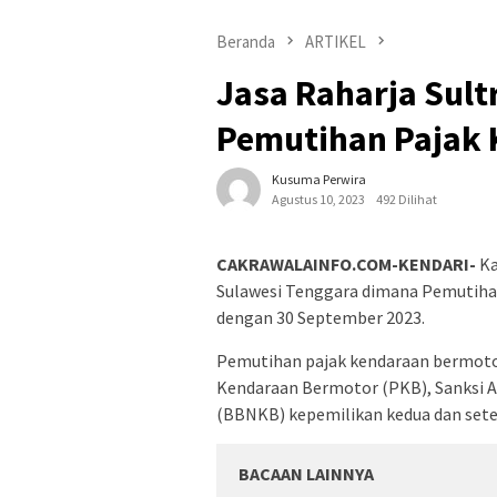
Beranda
ARTIKEL
Jasa Raharja Sult
Pemutihan Pajak 
Kusuma Perwira
Agustus 10, 2023
492 Dilihat
CAKRAWALAINFO.COM-KENDARI-
Ka
Sulawesi Tenggara dimana Pemutiha
dengan 30 September 2023.
Pemutihan pajak kendaraan bermoto
Kendaraan Bermotor (PKB), Sanksi A
(BBNKB) kepemilikan kedua dan set
BACAAN LAINNYA