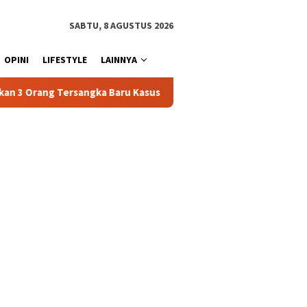
SABTU, 8 AGUSTUS 2026
OPINI
LIFESTYLE
LAINNYA
ka Baru Kasus Penyalahgunaan BBM Subsidi di Tator
Jela