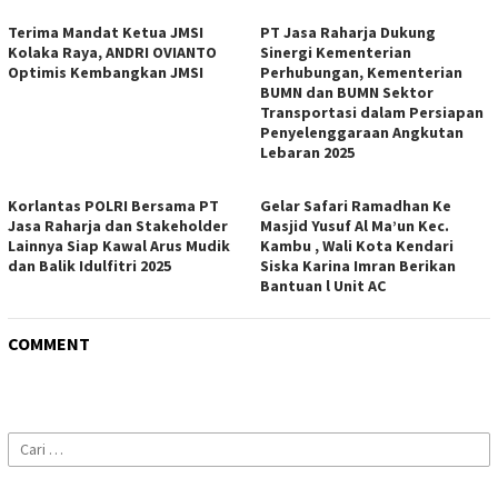
Terima Mandat Ketua JMSI
PT Jasa Raharja Dukung
Kolaka Raya, ANDRI OVIANTO
Sinergi Kementerian
Optimis Kembangkan JMSI
Perhubungan, Kementerian
BUMN dan BUMN Sektor
Transportasi dalam Persiapan
Penyelenggaraan Angkutan
Lebaran 2025
Korlantas POLRI Bersama PT
Gelar Safari Ramadhan Ke
Jasa Raharja dan Stakeholder
Masjid Yusuf Al Ma’un Kec.
Lainnya Siap Kawal Arus Mudik
Kambu , Wali Kota Kendari
dan Balik Idulfitri 2025
Siska Karina Imran Berikan
Bantuan l Unit AC
COMMENT
Cari
untuk: