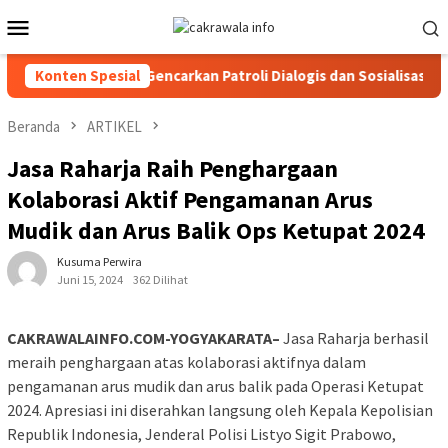
Loncat
Menu
ke
Mobile
konten
 Toraja Utara Gencarkan Patroli Dialogis dan Sosialisasi Layanan
Konten Spesial
Beranda
ARTIKEL
Jasa Raharja Raih Penghargaan
Kolaborasi Aktif Pengamanan Arus
Mudik dan Arus Balik Ops Ketupat 2024
Kusuma Perwira
Juni 15, 2024
362 Dilihat
CAKRAWALAINFO.COM-YOGYAKARATA–
Jasa Raharja berhasil
meraih penghargaan atas kolaborasi aktifnya dalam
pengamanan arus mudik dan arus balik pada Operasi Ketupat
2024. Apresiasi ini diserahkan langsung oleh Kepala Kepolisian
Republik Indonesia, Jenderal Polisi Listyo Sigit Prabowo,