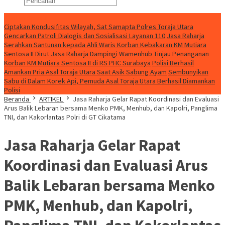
Konten Spesial
Ciptakan Kondusifitas Wilayah, Sat Samapta Polres Toraja Utara
Gencarkan Patroli Dialogis dan Sosialisasi Layanan 110
Jasa Raharja
Serahkan Santunan kepada Ahli Waris Korban Kebakaran KM Mutiara
Sentosa II
Dirut Jasa Raharja Dampingi Wamenhub Tinjau Penanganan
Korban KM Mutiara Sentosa II di RS PHC Surabaya
Polisi Berhasil
Amankan Pria Asal Toraja Utara Saat Asik Sabung Ayam
Sembunyikan
Sabu di Dalam Korek Api, Pemuda Asal Toraja Utara Berhasil Diamankan
Polisi
Beranda
ARTIKEL
Jasa Raharja Gelar Rapat Koordinasi dan Evaluasi
Arus Balik Lebaran bersama Menko PMK, Menhub, dan Kapolri, Panglima
TNI, dan Kakorlantas Polri di GT Cikatama
Jasa Raharja Gelar Rapat
Koordinasi dan Evaluasi Arus
Balik Lebaran bersama Menko
PMK, Menhub, dan Kapolri,