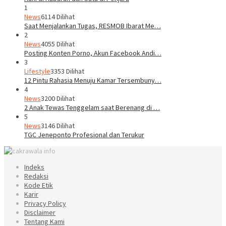
1
News
6114 Dilihat
Saat Menjalankan Tugas, RESMOB Ibarat Me…
2
News
4055 Dilihat
Posting Konten Porno, Akun Facebook Andi…
3
Lifestyle
3353 Dilihat
12 Pintu Rahasia Menuju Kamar Tersembuny…
4
News
3200 Dilihat
2 Anak Tewas Tenggelam saat Berenang di …
5
News
3146 Dilihat
TGC Jeneponto Profesional dan Terukur
Indeks
Redaksi
Kode Etik
Karir
Privacy Policy
Disclaimer
Tentang Kami