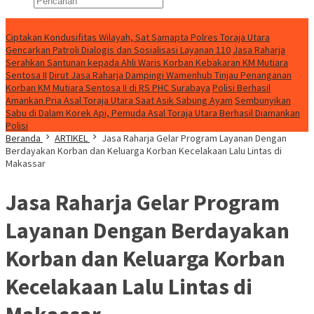
Konten Spesial
Ciptakan Kondusifitas Wilayah, Sat Samapta Polres Toraja Utara
Gencarkan Patroli Dialogis dan Sosialisasi Layanan 110
Jasa Raharja
Serahkan Santunan kepada Ahli Waris Korban Kebakaran KM Mutiara
Sentosa II
Dirut Jasa Raharja Dampingi Wamenhub Tinjau Penanganan
Korban KM Mutiara Sentosa II di RS PHC Surabaya
Polisi Berhasil
Amankan Pria Asal Toraja Utara Saat Asik Sabung Ayam
Sembunyikan
Sabu di Dalam Korek Api, Pemuda Asal Toraja Utara Berhasil Diamankan
Polisi
Beranda
ARTIKEL
Jasa Raharja Gelar Program Layanan Dengan
Berdayakan Korban dan Keluarga Korban Kecelakaan Lalu Lintas di
Makassar
Jasa Raharja Gelar Program
Layanan Dengan Berdayakan
Korban dan Keluarga Korban
Kecelakaan Lalu Lintas di