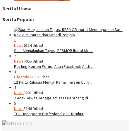
Berita Utama
Berita Populer
1
News
6114 Dilihat
Saat Menjalankan Tugas, RESMOB Ibarat Me…
2
News
4055 Dilihat
Posting Konten Porno, Akun Facebook Andi…
3
Lifestyle
3353 Dilihat
12 Pintu Rahasia Menuju Kamar Tersembuny…
4
News
3201 Dilihat
2 Anak Tewas Tenggelam saat Berenang di …
5
News
3146 Dilihat
TGC Jeneponto Profesional dan Terukur