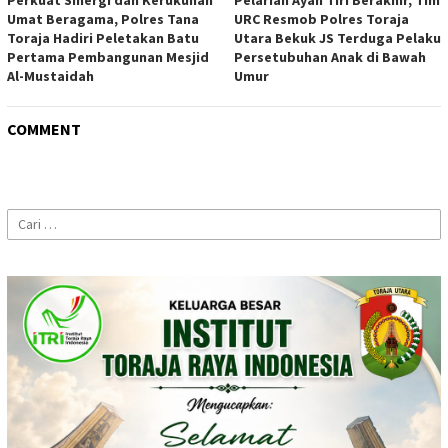
Perkuat Sinergi dan Kerukunan
Pelarian Ayah Tiri Berakhir, Tim
Umat Beragama, Polres Tana
URC Resmob Polres Toraja
Toraja Hadiri Peletakan Batu
Utara Bekuk JS Terduga Pelaku
Pertama Pembangunan Mesjid
Persetubuhan Anak di Bawah
Al-Mustaidah
Umur
COMMENT
Cari
untuk: