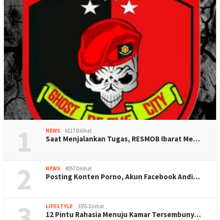
1
NEWS
6117 Dilihat
Saat Menjalankan Tugas, RESMOB Ibarat Me…
2
NEWS
4057 Dilihat
Posting Konten Porno, Akun Facebook Andi…
3
LIFESTYLE
3355 Dilihat
12 Pintu Rahasia Menuju Kamar Tersembuny…