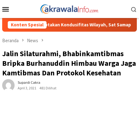
Loncat
Menu
ke
Mobile
konten
dusifitas Wilayah, Sat Samapta Polres Toraja Utara Gencarkan Pat
Konten Spesial
Beranda
News
Jalin Silaturahmi, Bhabinkamtibmas
Bripka Burhanuddin Himbau Warga Jaga
Kamtibmas Dan Protokol Kesehatan
Supardi Cakra
April 3, 2021
481 Dilihat