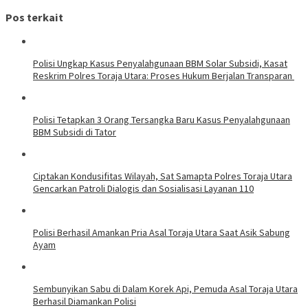
Pos terkait
Polisi Ungkap Kasus Penyalahgunaan BBM Solar Subsidi, Kasat
Reskrim Polres Toraja Utara: Proses Hukum Berjalan Transparan
Polisi Tetapkan 3 Orang Tersangka Baru Kasus Penyalahgunaan
BBM Subsidi di Tator
Ciptakan Kondusifitas Wilayah, Sat Samapta Polres Toraja Utara
Gencarkan Patroli Dialogis dan Sosialisasi Layanan 110
Polisi Berhasil Amankan Pria Asal Toraja Utara Saat Asik Sabung
Ayam
Sembunyikan Sabu di Dalam Korek Api, Pemuda Asal Toraja Utara
Berhasil Diamankan Polisi