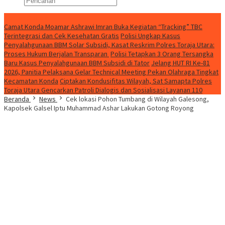
Konten Spesial
Camat Konda Moamar Ashrawi Imran Buka Kegiatan “Tracking” TBC
Terintegrasi dan Cek Kesehatan Gratis
Polisi Ungkap Kasus
Penyalahgunaan BBM Solar Subsidi, Kasat Reskrim Polres Toraja Utara:
Proses Hukum Berjalan Transparan
Polisi Tetapkan 3 Orang Tersangka
Baru Kasus Penyalahgunaan BBM Subsidi di Tator
Jelang HUT RI Ke-81
2026, Panitia Pelaksana Gelar Technical Meeting Pekan Olahraga Tingkat
Kecamatan Konda
Ciptakan Kondusifitas Wilayah, Sat Samapta Polres
Toraja Utara Gencarkan Patroli Dialogis dan Sosialisasi Layanan 110
Beranda
News
Cek lokasi Pohon Tumbang di Wilayah Galesong,
Kapolsek Galsel Iptu Muhammad Ashar Lakukan Gotong Royong