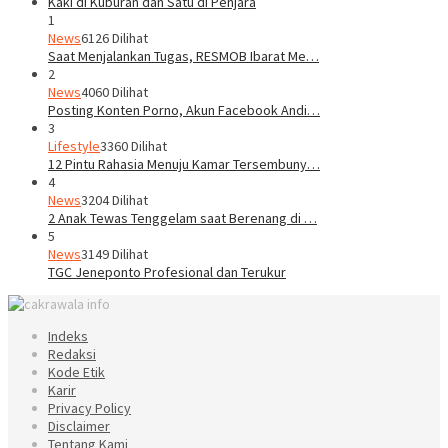
1
News
6126 Dilihat
Saat Menjalankan Tugas, RESMOB Ibarat Me…
2
News
4060 Dilihat
Posting Konten Porno, Akun Facebook Andi…
3
Lifestyle
3360 Dilihat
12 Pintu Rahasia Menuju Kamar Tersembuny…
4
News
3204 Dilihat
2 Anak Tewas Tenggelam saat Berenang di …
5
News
3149 Dilihat
TGC Jeneponto Profesional dan Terukur
Indeks
Redaksi
Kode Etik
Karir
Privacy Policy
Disclaimer
Tentang Kami