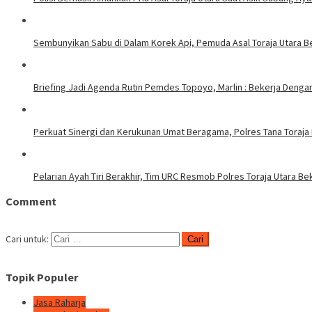
Sembunyikan Sabu di Dalam Korek Api, Pemuda Asal Toraja Utara Be
Briefing Jadi Agenda Rutin Pemdes Topoyo, Marlin : Bekerja Deng
Perkuat Sinergi dan Kerukunan Umat Beragama, Polres Tana Toraja
Pelarian Ayah Tiri Berakhir, Tim URC Resmob Polres Toraja Utara 
Comment
Cari untuk:
Topik Populer
Jasa Raharja