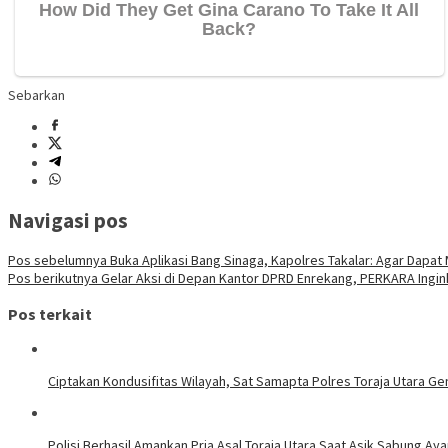
Sebarkan
Navigasi pos
Pos sebelumnya
Buka Aplikasi Bang Sinaga, Kapolres Takalar: Agar Dap
Pos berikutnya
Gelar Aksi di Depan Kantor DPRD Enrekang, PERKARA Ingink
Pos terkait
Ciptakan Kondusifitas Wilayah, Sat Samapta Polres Toraja Utara Gen
Polisi Berhasil Amankan Pria Asal Toraja Utara Saat Asik Sabung Ay