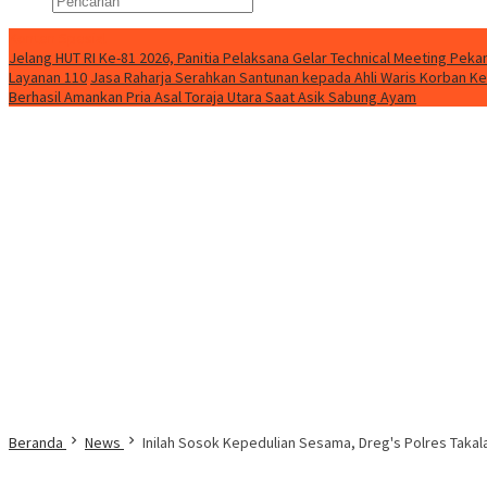
Konten Spesial
Jelang HUT RI Ke-81 2026, Panitia Pelaksana Gelar Technical Meeting Pe
Layanan 110
Jasa Raharja Serahkan Santunan kepada Ahli Waris Korban Ke
Berhasil Amankan Pria Asal Toraja Utara Saat Asik Sabung Ayam
Beranda
News
Inilah Sosok Kepedulian Sesama, Dreg's Polres Takala