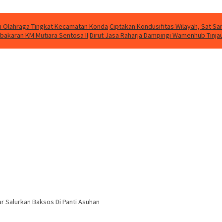
kan Olahraga Tingkat Kecamatan Konda
Ciptakan Kondusifitas Wilayah, Sat Sam
bakaran KM Mutiara Sentosa II
Dirut Jasa Raharja Dampingi Wamenhub Tinja
r Salurkan Baksos Di Panti Asuhan