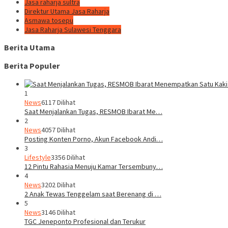
Jasa raharja sultra
Direktur Utama Jasa Raharja
Asmawa tosepu
Jasa Raharja Sulawesi Tenggara
Berita Utama
Berita Populer
1
News
6117 Dilihat
Saat Menjalankan Tugas, RESMOB Ibarat Me…
2
News
4057 Dilihat
Posting Konten Porno, Akun Facebook Andi…
3
Lifestyle
3356 Dilihat
12 Pintu Rahasia Menuju Kamar Tersembuny…
4
News
3202 Dilihat
2 Anak Tewas Tenggelam saat Berenang di …
5
News
3146 Dilihat
TGC Jeneponto Profesional dan Terukur