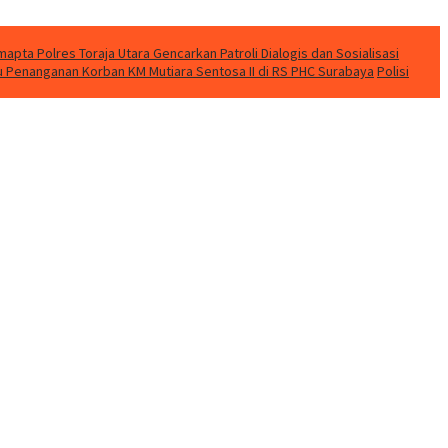
apta Polres Toraja Utara Gencarkan Patroli Dialogis dan Sosialisasi
u Penanganan Korban KM Mutiara Sentosa II di RS PHC Surabaya
Polisi