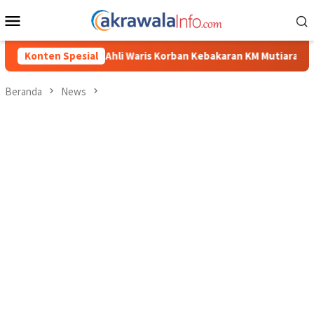
Loncat
Menu
ke
Mobile
konten
is Korban Kebakaran KM Mutiara Sentosa II
Konten Spesial
Dirut Jasa Ra
Beranda
News