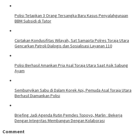
Polisi Tetapkan 3 Orang Tersangka Baru Kasus Penyalahgunaan
BBM Subsidi di Tator
Ciptakan Kondusifitas Wilayah, Sat Samapta Polres Toraja Utara
Gencarkan Patroli Dialogis dan Sosialisasi Layanan 110
Polisi Berhasil Amankan Pria Asal Toraja Utara Saat Asik Sabung
Ayam
Sembunyikan Sabu di Dalam Korek Api, Pemuda Asal Toraja Utara
Berhasil Diamankan Polisi
Briefing Jadi Agenda Rutin Pemdes Topoyo, Marlin : Bekerja
Dengan Integritas Membangun Dengan Kolaborasi
Comment