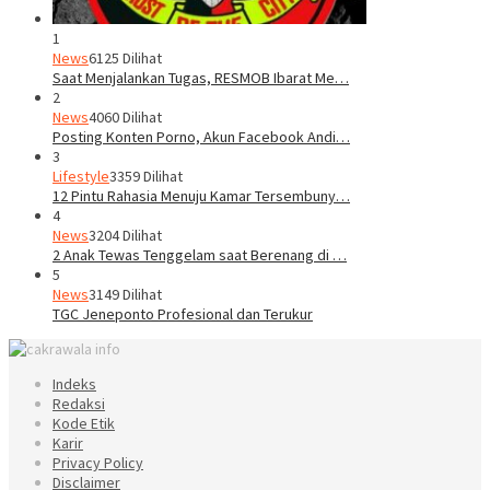
1
News
6125 Dilihat
Saat Menjalankan Tugas, RESMOB Ibarat Me…
2
News
4060 Dilihat
Posting Konten Porno, Akun Facebook Andi…
3
Lifestyle
3359 Dilihat
12 Pintu Rahasia Menuju Kamar Tersembuny…
4
News
3204 Dilihat
2 Anak Tewas Tenggelam saat Berenang di …
5
News
3149 Dilihat
TGC Jeneponto Profesional dan Terukur
Indeks
Redaksi
Kode Etik
Karir
Privacy Policy
Disclaimer