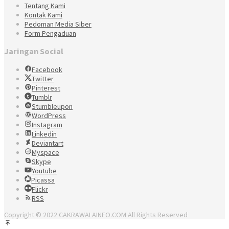
Tentang Kami
Kontak Kami
Pedoman Media Siber
Form Pengaduan
Jaringan Social
Facebook
Twitter
Pinterest
Tumblr
Stumbleupon
WordPress
Instagram
Linkedin
Deviantart
Myspace
Skype
Youtube
Picassa
Flickr
RSS
Copyright © 2022 CAKRAWALAINFO.COM All Rights Reserved