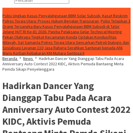
Konten Spesial
Polisi Ungkap Kasus Penyalahgunaan BBM Solar Subsidi, Kasat Reskrim
Polres Toraja Utara: Proses Hukum Berjalan Transparan
Polisi Tetapkan 3
Orang Tersangka Baru Kasus Penyalahgunaan BBM Subsidi di Tator
Jelang HUT RI Ke-81 2026, Panitia Pelaksana Gelar Technical Meeting
Pekan Olahraga Tingkat Kecamatan Konda
Ciptakan Kondusifitas
Wilayah, Sat Samapta Polres Toraja Utara Gencarkan Patroli Dialogis dan
Sosialisasi Layanan 110
Jasa Raharja Serahkan Santunan kepada Ahli
Waris Korban Kebakaran KM Mutiara Sentosa II
Beranda
News
Hadirkan Dancer Yang Dianggap Tabu Pada Acara
Anniversary Auto Contest 2022 KIDC, Aktivis Pemuda Bantaeng Minta
Pemda Sikapi Penyelenggara
Hadirkan Dancer Yang
Dianggap Tabu Pada Acara
Anniversary Auto Contest 2022
KIDC, Aktivis Pemuda