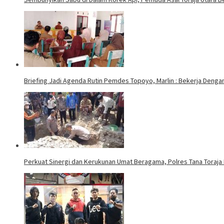
Briefing Jadi Agenda Rutin Pemdes Topoyo, Marlin : Bekerja Deng
Perkuat Sinergi dan Kerukunan Umat Beragama, Polres Tana Toraja