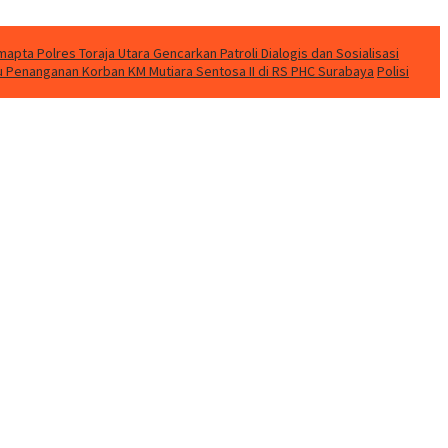
apta Polres Toraja Utara Gencarkan Patroli Dialogis dan Sosialisasi
u Penanganan Korban KM Mutiara Sentosa II di RS PHC Surabaya
Polisi