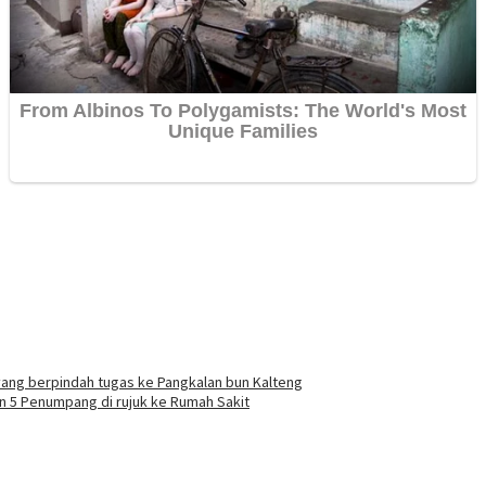
yang berpindah tugas ke Pangkalan bun Kalteng
 5 Penumpang di rujuk ke Rumah Sakit