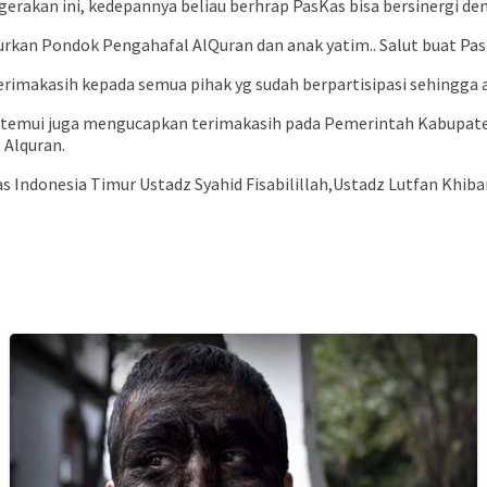
gerakan ini, kedepannya beliau berhrap PasKas bisa bersinergi d
an Pondok Pengahafal AlQuran dan anak yatim.. Salut buat Pas
makasih kepada semua pihak yg sudah berpartisipasi sehingga aca
ditemui juga mengucapkan terimakasih pada Pemerintah Kabupa
 Alquran.
Kas Indonesia Timur Ustadz Syahid Fisabilillah,Ustadz Lutfan Khi