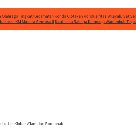
kan Olahraga Tingkat Kecamatan Konda
Ciptakan Kondusifitas Wilayah, Sat Sam
bakaran KM Mutiara Sentosa II
Dirut Jasa Raharja Dampingi Wamenhub Tinja
Lutfan Khibar A'lam dari Pontianak