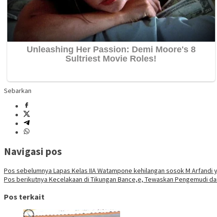
Sebarkan
Navigasi pos
Pos sebelumnya
Lapas Kelas IIA Watampone kehilangan sosok M Arfandi 
Pos berikutnya
Kecelakaan di Tikungan Bance,e, Tewaskan Pengemudi dan
Pos terkait