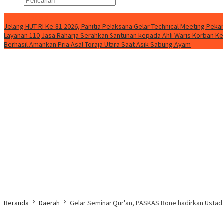
Konten Spesial
Jelang HUT RI Ke-81 2026, Panitia Pelaksana Gelar Technical Meeting Pe
Layanan 110
Jasa Raharja Serahkan Santunan kepada Ahli Waris Korban Ke
Berhasil Amankan Pria Asal Toraja Utara Saat Asik Sabung Ayam
Beranda
Daerah
Gelar Seminar Qur'an, PASKAS Bone hadirkan Ustadz 