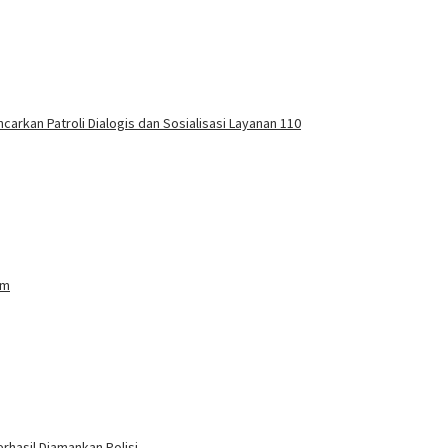
carkan Patroli Dialogis dan Sosialisasi Layanan 110
am
rhasil Diamankan Polisi