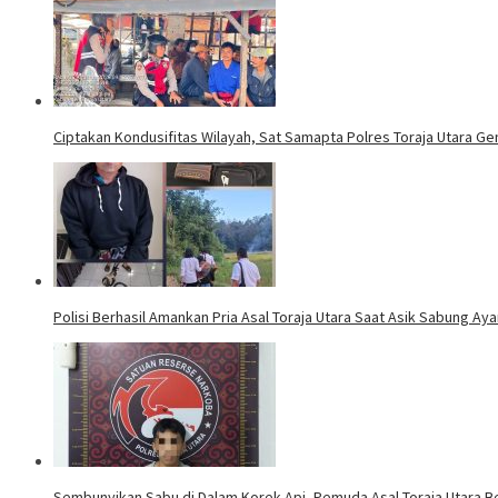
Ciptakan Kondusifitas Wilayah, Sat Samapta Polres Toraja Utara Gen
Polisi Berhasil Amankan Pria Asal Toraja Utara Saat Asik Sabung Ay
Sembunyikan Sabu di Dalam Korek Api, Pemuda Asal Toraja Utara Be