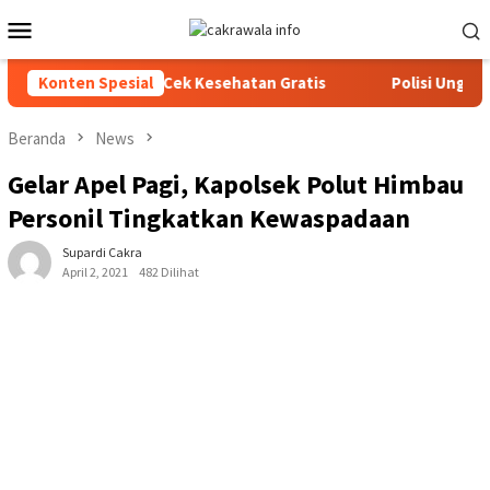
Loncat
Menu
ke
Mobile
konten
ntegrasi dan Cek Kesehatan Gratis
Konten Spesial
Polisi Ungkap Kasus 
Beranda
News
Gelar Apel Pagi, Kapolsek Polut Himbau
Personil Tingkatkan Kewaspadaan
Supardi Cakra
April 2, 2021
482 Dilihat