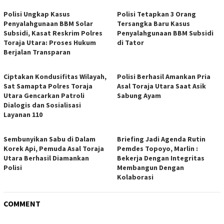
Polisi Ungkap Kasus
Polisi Tetapkan 3 Orang
Penyalahgunaan BBM Solar
Tersangka Baru Kasus
Subsidi, Kasat Reskrim Polres
Penyalahgunaan BBM Subsidi
Toraja Utara: Proses Hukum
di Tator
Berjalan Transparan
Ciptakan Kondusifitas Wilayah,
Polisi Berhasil Amankan Pria
Sat Samapta Polres Toraja
Asal Toraja Utara Saat Asik
Utara Gencarkan Patroli
Sabung Ayam
Dialogis dan Sosialisasi
Layanan 110
Sembunyikan Sabu di Dalam
Briefing Jadi Agenda Rutin
Korek Api, Pemuda Asal Toraja
Pemdes Topoyo, Marlin :
Utara Berhasil Diamankan
Bekerja Dengan Integritas
Polisi
Membangun Dengan
Kolaborasi
COMMENT