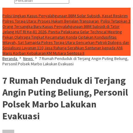
Konten Spesial
Polisi Ungkap Kasus Penyalahgunaan BBM Solar Subsidi, Kasat Reskrim
Polres Toraja Utara: Proses Hukum Berjalan Transparan
Polisi Tetapkan 3
Orang Tersangka Baru Kasus Penyalahgunaan BBM Subsidi di Tator
Jelang HUT RI Ke-81 2026, Panitia Pelaksana Gelar Technical Meeting
Pekan Olahraga Tingkat Kecamatan Konda
Ciptakan Kondusifitas
Wilayah, Sat Samapta Polres Toraja Utara Gencarkan Patroli Dialogis dan
Sosialisasi Layanan 110
Jasa Raharja Serahkan Santunan kepada Ahli
Waris Korban Kebakaran KM Mutiara Sentosa II
Beranda
News
7 Rumah Penduduk di Terjang Angin Puting Beliung,
Personil Polsek Marbo Lakukan Evakuasi
7 Rumah Penduduk di Terjang
Angin Puting Beliung, Personil
Polsek Marbo Lakukan
Evakuasi