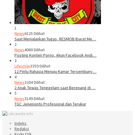
1
News
6125 Dilihat
Saat Menjalankan Tugas, RESMOB Ibarat Me…
2
News
4060 Dilihat
Posting Konten Porno, Akun Facebook Andi…
3
Lifestyle
3359 Dilihat
12 Pintu Rahasia Menuju Kamar Tersembuny…
4
News
3204 Dilihat
2 Anak Tewas Tenggelam saat Berenang di …
5
News
3149 Dilihat
TGC Jeneponto Profesional dan Terukur
Indeks
Redaksi
Kode Etik