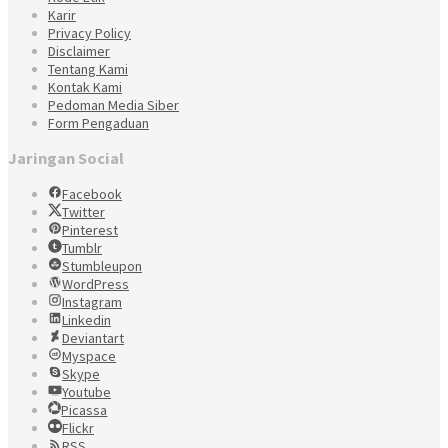
Karir
Privacy Policy
Disclaimer
Tentang Kami
Kontak Kami
Pedoman Media Siber
Form Pengaduan
Jaringan Social
Facebook
Twitter
Pinterest
Tumblr
Stumbleupon
WordPress
Instagram
Linkedin
Deviantart
Myspace
Skype
Youtube
Picassa
Flickr
RSS