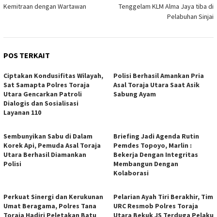
pos
Kemitraan dengan Wartawan
Tenggelam KLM Alma Jaya tiba di
Pelabuhan Sinjai
POS TERKAIT
Ciptakan Kondusifitas Wilayah,
Polisi Berhasil Amankan Pria
Sat Samapta Polres Toraja
Asal Toraja Utara Saat Asik
Utara Gencarkan Patroli
Sabung Ayam
Dialogis dan Sosialisasi
Layanan 110
Sembunyikan Sabu di Dalam
Briefing Jadi Agenda Rutin
Korek Api, Pemuda Asal Toraja
Pemdes Topoyo, Marlin :
Utara Berhasil Diamankan
Bekerja Dengan Integritas
Polisi
Membangun Dengan
Kolaborasi
Perkuat Sinergi dan Kerukunan
Pelarian Ayah Tiri Berakhir, Tim
Umat Beragama, Polres Tana
URC Resmob Polres Toraja
Toraja Hadiri Peletakan Batu
Utara Bekuk JS Terduga Pelaku