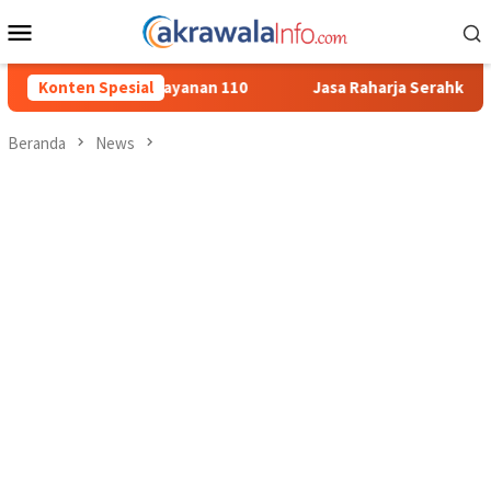
Loncat
Menu
ke
Mobile
konten
anan 110
Konten Spesial
Jasa Raharja Serahkan Santunan kepada Ahli War
Beranda
News