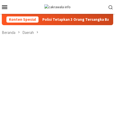
Loncat
Menu
ke
Mobile
konten
ransparan
Konten Spesial
Polisi Tetapkan 3 Orang Tersangka Baru Kasus
Beranda
Daerah