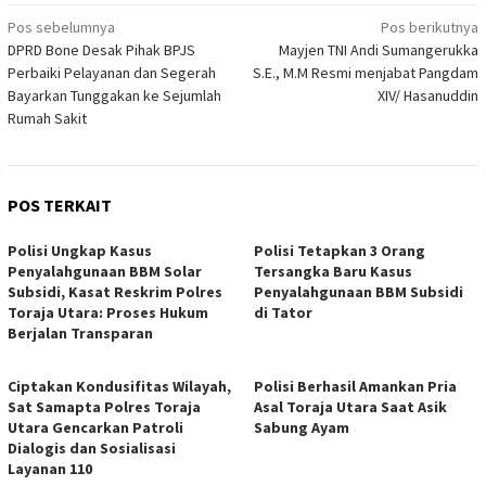
Navigasi
Pos sebelumnya
Pos berikutnya
DPRD Bone Desak Pihak BPJS
Mayjen TNI Andi Sumangerukka
pos
Perbaiki Pelayanan dan Segerah
S.E., M.M Resmi menjabat Pangdam
Bayarkan Tunggakan ke Sejumlah
XIV/ Hasanuddin
Rumah Sakit
POS TERKAIT
Polisi Ungkap Kasus
Polisi Tetapkan 3 Orang
Penyalahgunaan BBM Solar
Tersangka Baru Kasus
Subsidi, Kasat Reskrim Polres
Penyalahgunaan BBM Subsidi
Toraja Utara: Proses Hukum
di Tator
Berjalan Transparan
Ciptakan Kondusifitas Wilayah,
Polisi Berhasil Amankan Pria
Sat Samapta Polres Toraja
Asal Toraja Utara Saat Asik
Utara Gencarkan Patroli
Sabung Ayam
Dialogis dan Sosialisasi
Layanan 110