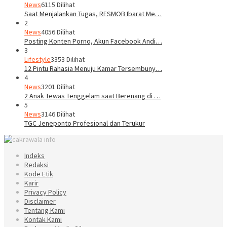
News
6115 Dilihat
Saat Menjalankan Tugas, RESMOB Ibarat Me…
2
News
4056 Dilihat
Posting Konten Porno, Akun Facebook Andi…
3
Lifestyle
3353 Dilihat
12 Pintu Rahasia Menuju Kamar Tersembuny…
4
News
3201 Dilihat
2 Anak Tewas Tenggelam saat Berenang di …
5
News
3146 Dilihat
TGC Jeneponto Profesional dan Terukur
Indeks
Redaksi
Kode Etik
Karir
Privacy Policy
Disclaimer
Tentang Kami
Kontak Kami