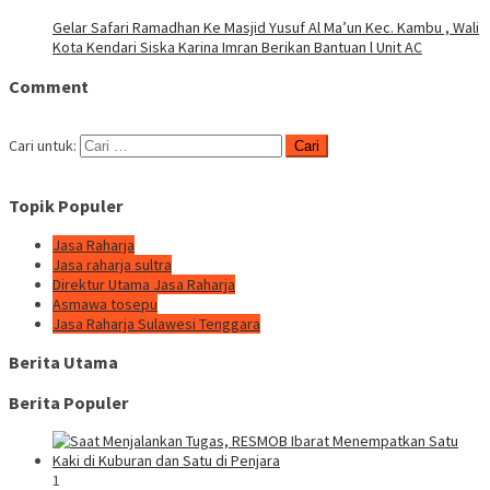
Gelar Safari Ramadhan Ke Masjid Yusuf Al Ma’un Kec. Kambu , Wali
Kota Kendari Siska Karina Imran Berikan Bantuan l Unit AC
Comment
Cari untuk:
Topik Populer
Jasa Raharja
Jasa raharja sultra
Direktur Utama Jasa Raharja
Asmawa tosepu
Jasa Raharja Sulawesi Tenggara
Berita Utama
Berita Populer
1