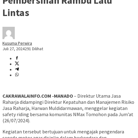
Pembersihan Rambu Lalu
Lintas
Kusuma Perwira
Juli 27, 2024
291 Dilihat
CAKRAWALAINFO.COM -MANADO
– Direktur Utama Jasa
Raharja didampingi Direktur Kepatuhan dan Manajemen Risiko
Jasa Raharja, Harwan Muldidarmawan, menggelar kegiatan
safety riding bersama komunitas NMax Tomohon pada Jum’at
(26/07/2024).
Kegiatan tersebut bertujuan untuk mengajak pengendara
sepeda motor agar disiplin dalam berkendara dan