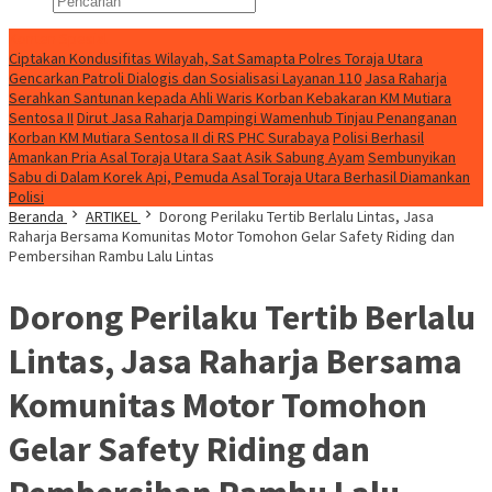
Konten Spesial
Ciptakan Kondusifitas Wilayah, Sat Samapta Polres Toraja Utara
Gencarkan Patroli Dialogis dan Sosialisasi Layanan 110
Jasa Raharja
Serahkan Santunan kepada Ahli Waris Korban Kebakaran KM Mutiara
Sentosa II
Dirut Jasa Raharja Dampingi Wamenhub Tinjau Penanganan
Korban KM Mutiara Sentosa II di RS PHC Surabaya
Polisi Berhasil
Amankan Pria Asal Toraja Utara Saat Asik Sabung Ayam
Sembunyikan
Sabu di Dalam Korek Api, Pemuda Asal Toraja Utara Berhasil Diamankan
Polisi
Beranda
ARTIKEL
Dorong Perilaku Tertib Berlalu Lintas, Jasa
Raharja Bersama Komunitas Motor Tomohon Gelar Safety Riding dan
Pembersihan Rambu Lalu Lintas
Dorong Perilaku Tertib Berlalu
Lintas, Jasa Raharja Bersama
Komunitas Motor Tomohon
Gelar Safety Riding dan