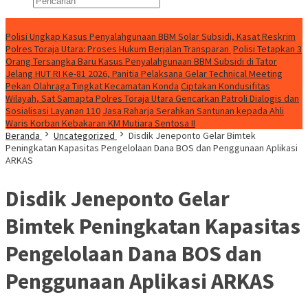
Konten Spesial
Polisi Ungkap Kasus Penyalahgunaan BBM Solar Subsidi, Kasat Reskrim
Polres Toraja Utara: Proses Hukum Berjalan Transparan
Polisi Tetapkan 3
Orang Tersangka Baru Kasus Penyalahgunaan BBM Subsidi di Tator
Jelang HUT RI Ke-81 2026, Panitia Pelaksana Gelar Technical Meeting
Pekan Olahraga Tingkat Kecamatan Konda
Ciptakan Kondusifitas
Wilayah, Sat Samapta Polres Toraja Utara Gencarkan Patroli Dialogis dan
Sosialisasi Layanan 110
Jasa Raharja Serahkan Santunan kepada Ahli
Waris Korban Kebakaran KM Mutiara Sentosa II
Beranda
Uncategorized
Disdik Jeneponto Gelar Bimtek
Peningkatan Kapasitas Pengelolaan Dana BOS dan Penggunaan Aplikasi
ARKAS
Disdik Jeneponto Gelar
Bimtek Peningkatan Kapasitas
Pengelolaan Dana BOS dan
Penggunaan Aplikasi ARKAS