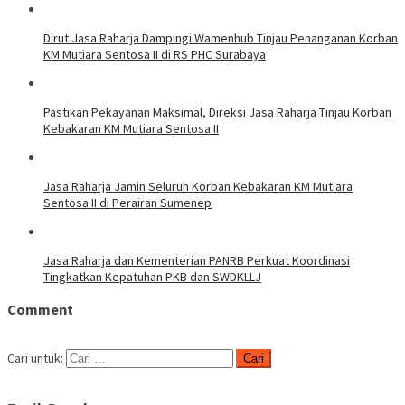
Dirut Jasa Raharja Dampingi Wamenhub Tinjau Penanganan Korban
KM Mutiara Sentosa II di RS PHC Surabaya
Pastikan Pekayanan Maksimal, Direksi Jasa Raharja Tinjau Korban
Kebakaran KM Mutiara Sentosa II
Jasa Raharja Jamin Seluruh Korban Kebakaran KM Mutiara
Sentosa II di Perairan Sumenep
Jasa Raharja dan Kementerian PANRB Perkuat Koordinasi
Tingkatkan Kepatuhan PKB dan SWDKLLJ
Comment
Cari untuk: