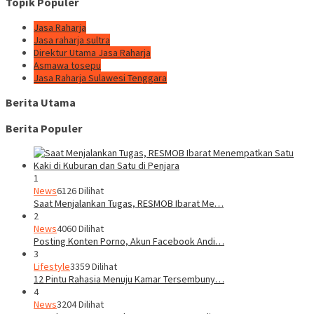
Topik Populer
Jasa Raharja
Jasa raharja sultra
Direktur Utama Jasa Raharja
Asmawa tosepu
Jasa Raharja Sulawesi Tenggara
Berita Utama
Berita Populer
1
News
6126 Dilihat
Saat Menjalankan Tugas, RESMOB Ibarat Me…
2
News
4060 Dilihat
Posting Konten Porno, Akun Facebook Andi…
3
Lifestyle
3359 Dilihat
12 Pintu Rahasia Menuju Kamar Tersembuny…
4
News
3204 Dilihat