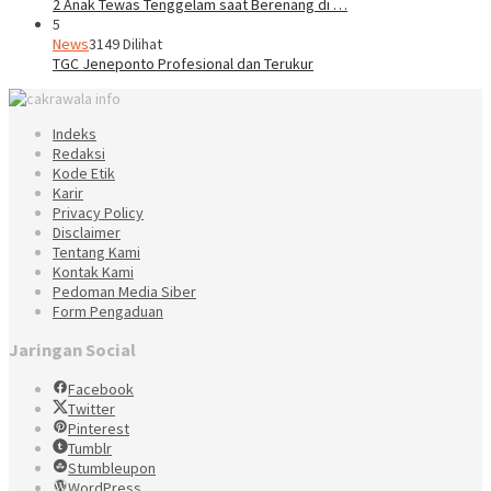
2 Anak Tewas Tenggelam saat Berenang di …
5
News
3149 Dilihat
TGC Jeneponto Profesional dan Terukur
Indeks
Redaksi
Kode Etik
Karir
Privacy Policy
Disclaimer
Tentang Kami
Kontak Kami
Pedoman Media Siber
Form Pengaduan
Jaringan Social
Facebook
Twitter
Pinterest
Tumblr
Stumbleupon
WordPress