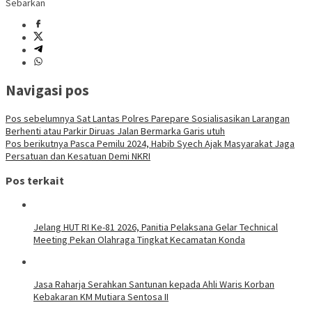
Sebarkan
Navigasi pos
Pos sebelumnya
Sat Lantas Polres Parepare Sosialisasikan Larangan
Berhenti atau Parkir Diruas Jalan Bermarka Garis utuh
Pos berikutnya
Pasca Pemilu 2024, Habib Syech Ajak Masyarakat Jaga
Persatuan dan Kesatuan Demi NKRI
Pos terkait
Jelang HUT RI Ke-81 2026, Panitia Pelaksana Gelar Technical
Meeting Pekan Olahraga Tingkat Kecamatan Konda
Jasa Raharja Serahkan Santunan kepada Ahli Waris Korban
Kebakaran KM Mutiara Sentosa II