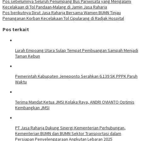
Pos sebelumnya
Seluruh Penumpang Bus Pariwisata yang Mengalami
Kecelakaan di Tol Pandaan-Malang di Jamin Jasa Raharja
Pos berikutnya
Dirut Jasa Raharja Bersama Wamen BUMN Tinjau
Penanganan Korban Kecelakaan Tol Cipularang di Radjak Hospital
Pos terkait
Lurah Empoang Utara Sulap Tempat Pembuangan Sampah Menjadi
Taman Kebun
Pemerintah Kabupaten Jeneponto Serahkan 6.139 SK PPPK Paruh
Waktu
Terima Mandat Ketua JMSI Kolaka Raya, ANDRI OVIANTO Optimis
Kembangkan JMSI
PT Jasa Raharja Dukung Sinergi Kementerian Perhubungan,
Kementerian BUMN dan BUMN Sektor Transportasi dalam
Persiapan Penyelenggaraan Angkutan Lebaran 2025