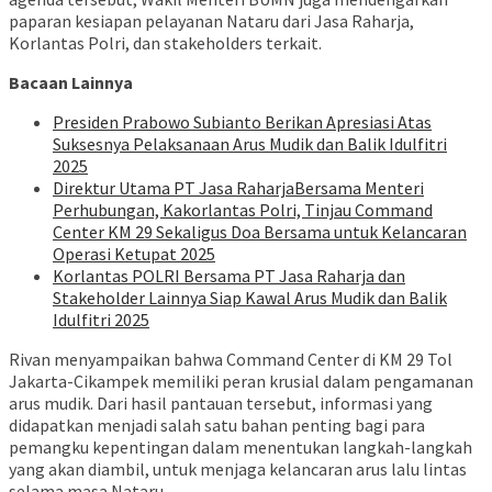
paparan kesiapan pelayanan Nataru dari Jasa Raharja,
Korlantas Polri, dan stakeholders terkait.
Bacaan Lainnya
Presiden Prabowo Subianto Berikan Apresiasi Atas
Suksesnya Pelaksanaan Arus Mudik dan Balik Idulfitri
2025
Direktur Utama PT Jasa RaharjaBersama Menteri
Perhubungan, Kakorlantas Polri, Tinjau Command
Center KM 29 Sekaligus Doa Bersama untuk Kelancaran
Operasi Ketupat 2025
Korlantas POLRI Bersama PT Jasa Raharja dan
Stakeholder Lainnya Siap Kawal Arus Mudik dan Balik
Idulfitri 2025
Rivan menyampaikan bahwa Command Center di KM 29 Tol
Jakarta-Cikampek memiliki peran krusial dalam pengamanan
arus mudik. Dari hasil pantauan tersebut, informasi yang
didapatkan menjadi salah satu bahan penting bagi para
pemangku kepentingan dalam menentukan langkah-langkah
yang akan diambil, untuk menjaga kelancaran arus lalu lintas
selama masa Nataru.