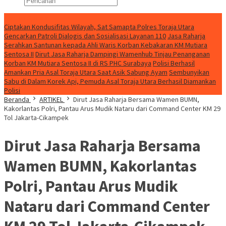
Konten Spesial
Ciptakan Kondusifitas Wilayah, Sat Samapta Polres Toraja Utara
Gencarkan Patroli Dialogis dan Sosialisasi Layanan 110
Jasa Raharja
Serahkan Santunan kepada Ahli Waris Korban Kebakaran KM Mutiara
Sentosa II
Dirut Jasa Raharja Dampingi Wamenhub Tinjau Penanganan
Korban KM Mutiara Sentosa II di RS PHC Surabaya
Polisi Berhasil
Amankan Pria Asal Toraja Utara Saat Asik Sabung Ayam
Sembunyikan
Sabu di Dalam Korek Api, Pemuda Asal Toraja Utara Berhasil Diamankan
Polisi
Beranda
ARTIKEL
Dirut Jasa Raharja Bersama Wamen BUMN,
Kakorlantas Polri, Pantau Arus Mudik Nataru dari Command Center KM 29
Tol Jakarta-Cikampek
Dirut Jasa Raharja Bersama
Wamen BUMN, Kakorlantas
Polri, Pantau Arus Mudik
Nataru dari Command Center