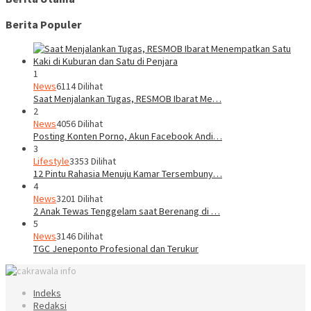
Berita Populer
1
News
6114 Dilihat
Saat Menjalankan Tugas, RESMOB Ibarat Me…
2
News
4056 Dilihat
Posting Konten Porno, Akun Facebook Andi…
3
Lifestyle
3353 Dilihat
12 Pintu Rahasia Menuju Kamar Tersembuny…
4
News
3201 Dilihat
2 Anak Tewas Tenggelam saat Berenang di …
5
News
3146 Dilihat
TGC Jeneponto Profesional dan Terukur
Indeks
Redaksi