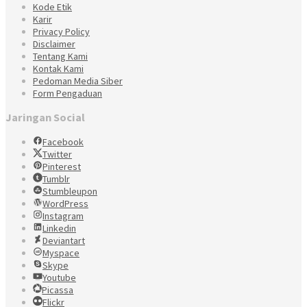
Kode Etik
Karir
Privacy Policy
Disclaimer
Tentang Kami
Kontak Kami
Pedoman Media Siber
Form Pengaduan
Jaringan Social
Facebook
Twitter
Pinterest
Tumblr
Stumbleupon
WordPress
Instagram
Linkedin
Deviantart
Myspace
Skype
Youtube
Picassa
Flickr