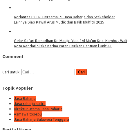
Korlantas POLRI Bersama PT Jasa Raharja dan Stakeholder
Lainnya Siap Kawal Arus Mudik dan Balik Idulfitri 2025
Gelar Safari Ramadhan Ke Masjid Yusuf Al Ma’un Kec. Kambu , Wali
Kota Kendari Siska Karina Imran Berikan Bantuan l Unit AC
Comment
Cari untuk:
Topik Populer
Jasa Raharja
Jasa raharja sultra
Direktur Utama Jasa Raharja
Asmawa tosepu
Jasa Raharja Sulawesi Tenggara
Berita Utama