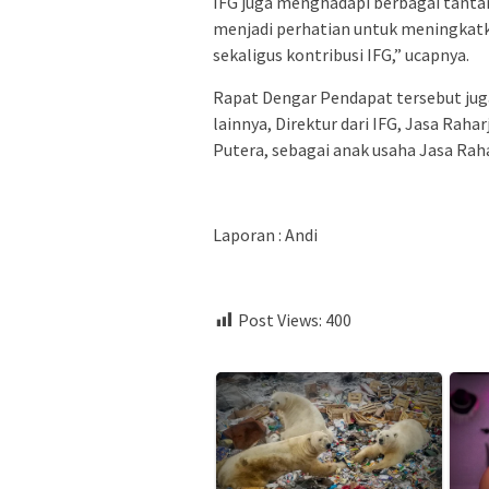
IFG juga menghadapi berbagai tantan
menjadi perhatian untuk meningkatk
sekaligus kontribusi IFG,” ucapnya.
Rapat Dengar Pendapat tersebut juga
lainnya, Direktur dari IFG, Jasa Raha
Putera, sebagai anak usaha Jasa Raha
Laporan : Andi
Post Views:
400