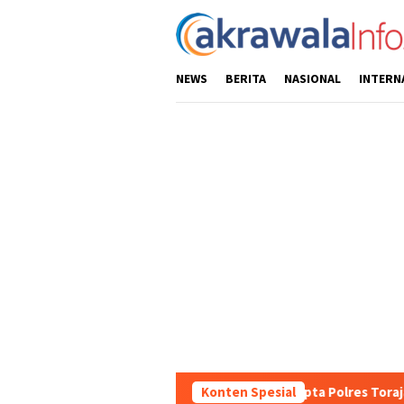
Loncat
ke
konten
NEWS
BERITA
NASIONAL
INTERN
tas Wilayah, Sat Samapta Polres Toraja Utara Gencarkan Patroli D
Konten Spesial