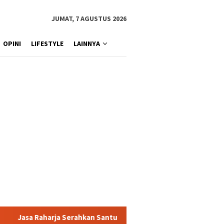
JUMAT, 7 AGUSTUS 2026
OPINI
LIFESTYLE
LAINNYA
n Santunan kepada Ahli Waris Korban Kebakaran KM Mutiara Sento