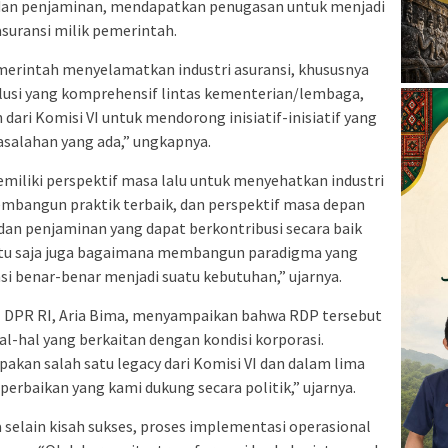
 dan penjaminan, mendapatkan penugasan untuk menjadi
suransi milik pemerintah.
erintah menyelamatkan industri asuransi, khususnya
lusi yang komprehensif lintas kementerian/lembaga,
ari Komisi VI untuk mendorong inisiatif-inisiatif yang
salahan yang ada,” ungkapnya.
liki perspektif masa lalu untuk menyehatkan industri
membangun praktik terbaik, dan perspektif masa depan
dan penjaminan yang dapat berkontribusi secara baik
ntu saja juga bagaimana membangun paradigma yang
si benar-benar menjadi suatu kebutuhan,” ujarnya.
VI DPR RI, Aria Bima, menyampaikan bahwa RDP tersebut
-hal yang berkaitan dengan kondisi korporasi.
pakan salah satu legacy dari Komisi VI dan dalam lima
erbaikan yang kami dukung secara politik,” ujarnya.
 selain kisah sukses, proses implementasi operasional