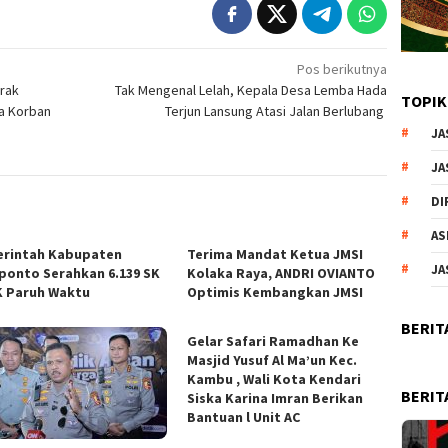
Pos berikutnya
erak
Tak Mengenal Lelah, Kepala Desa Lemba Hada
TOPIK
a Korban
Terjun Lansung Atasi Jalan Berlubang
JA
JA
DI
AS
rintah Kabupaten
Terima Mandat Ketua JMSI
JA
ponto Serahkan 6.139 SK
Kolaka Raya, ANDRI OVIANTO
 Paruh Waktu
Optimis Kembangkan JMSI
BERIT
Gelar Safari Ramadhan Ke
Masjid Yusuf Al Ma’un Kec.
Kambu , Wali Kota Kendari
BERIT
Siska Karina Imran Berikan
Bantuan l Unit AC