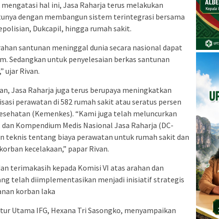
k mengatasi hal ini, Jasa Raharja terus melakukan
satunya dengan membangun sistem terintegrasi bersama
Kepolisian, Dukcapil, hingga rumah sakit.
erahan santunan meninggal dunia secara nasional dapat
 jam. Sedangkan untuk penyelesaian berkas santunan
” ujar Rivan.
an, Jasa Raharja juga terus berupaya meningkatkan
asi perawatan di 582 rumah sakit atau seratus persen
esehatan (Kemenkes). “Kami juga telah meluncurkan
, dan Kompendium Medis Nasional Jasa Raharja (DC-
 teknis tentang biaya perawatan untuk rumah sakit dan
korban kecelakaan,” papar Rivan.
an terimakasih kepada Komisi VI atas arahan dan
g telah diimplementasikan menjadi inisiatif strategis
anan korban laka
tur Utama IFG, Hexana Tri Sasongko, menyampaikan