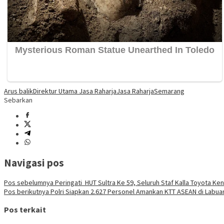
Arus balik
Direktur Utama Jasa Raharja
Jasa Raharja
Semarang
Sebarkan
Navigasi pos
Pos sebelumnya
Peringati HUT Sultra Ke 59, Seluruh Staf Kalla Toyota K
Pos berikutnya
Polri Siapkan 2.627 Personel Amankan KTT ASEAN di Labua
Pos terkait