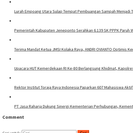
Lurah Empoang Utara Sulap Tempat Pembuangan Sampah Menjadi 
Pemerintah Kabupaten Jeneponto Serahkan 6.139 SK PPPK Paruh 
Terima Mandat Ketua JMSI Kolaka Raya, ANDRI OVIANTO Optimis K
Upacara HUT Kemerdekaan RI Ke-80 Berlangsung Khidmat, Kapolre
Rektor Institut Toraja Raya Indonesia Paparkan 607 Mahasiswa Akti
PT Jasa Raharja Dukung Sinergi Kementerian Perhubungan, Kemen
Comment
Cari untuk: