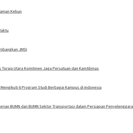
Taman Kebun
Waktu
embangkan JMSI
s Toraja Utara Komitmen Jaga Persatuan dan Kamtibmas
f Mengikuti 6 Program Studi Berbagai Kampus di Indonesia
terian BUMN dan BUMN Sektor Transportasi dalam Persiapan Penyelenggara