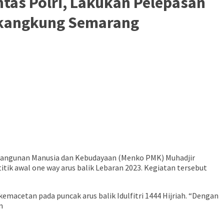
tas Polri, Lakukan Pelepasan
likangkung Semarang
bangunan Manusia dan Kebudayaan (Menko PMK) Muhadjir
itik awal one way arus balik Lebaran 2023. Kegiatan tersebut
emacetan pada puncak arus balik Idulfitri 1444 Hijriah. “Dengan
n