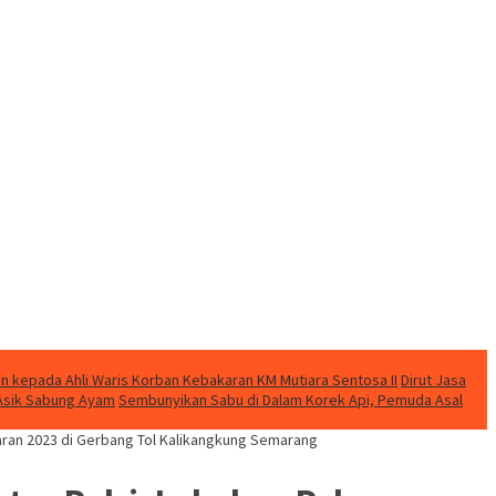
n kepada Ahli Waris Korban Kebakaran KM Mutiara Sentosa II
Dirut Jasa
t Asik Sabung Ayam
Sembunyikan Sabu di Dalam Korek Api, Pemuda Asal
aran 2023 di Gerbang Tol Kalikangkung Semarang