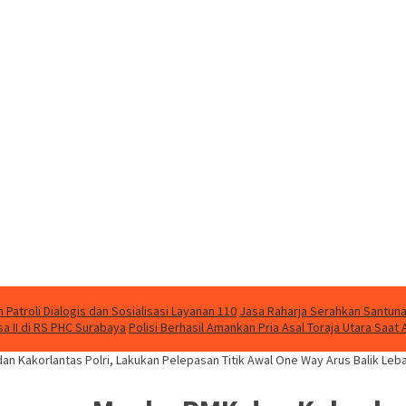
Patroli Dialogis dan Sosialisasi Layanan 110
Jasa Raharja Serahkan Santuna
 II di RS PHC Surabaya
Polisi Berhasil Amankan Pria Asal Toraja Utara Saa
n Kakorlantas Polri, Lakukan Pelepasan Titik Awal One Way Arus Balik Leb