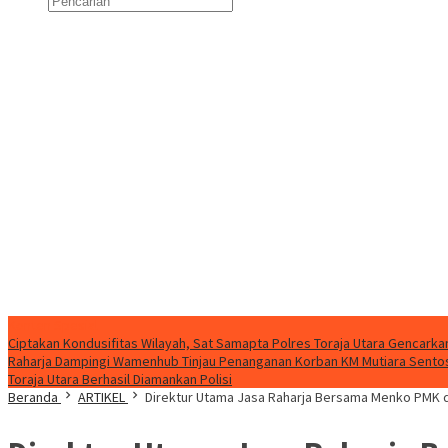
Konten Spesial
Ciptakan Kondusifitas Wilayah, Sat Samapta Polres Toraja Utara Gencarkan 
Raharja Dampingi Wamenhub Tinjau Penanganan Korban KM Mutiara Sentosa
Toraja Utara Berhasil Diamankan Polisi
Beranda
ARTIKEL
Direktur Utama Jasa Raharja Bersama Menko PMK da