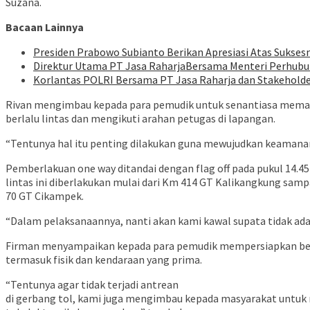
Suzana.
Bacaan Lainnya
Presiden Prabowo Subianto Berikan Apresiasi Atas Suksesny
Direktur Utama PT Jasa RaharjaBersama Menteri Perhubun
Korlantas POLRI Bersama PT Jasa Raharja dan Stakeholder 
Rivan mengimbau kepada para pemudik untuk senantiasa mema
berlalu lintas dan mengikuti arahan petugas di lapangan.
“Tentunya hal itu penting dilakukan guna mewujudkan keamanan 
Pemberlakuan one way ditandai dengan flag off pada pukul 14.45
lintas ini diberlakukan mulai dari Km 414 GT Kalikangkung sam
70 GT Cikampek.
“Dalam pelaksanaannya, nanti akan kami kawal supata tidak ad
Firman menyampaikan kepada para pemudik mempersiapkan ber
termasuk fisik dan kendaraan yang prima.
“Tentunya agar tidak terjadi antrean
di gerbang tol, kami juga mengimbau kepada masyarakat untuk 