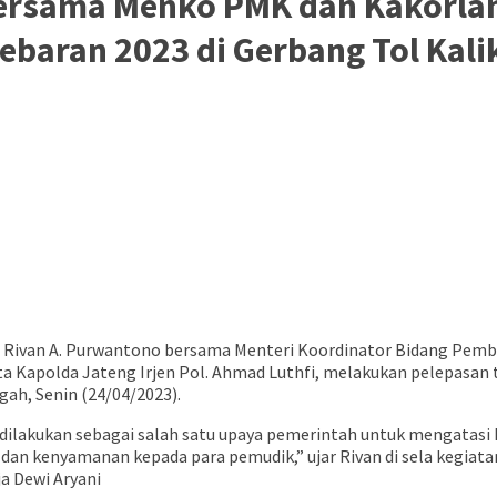
ersama Menko PMK dan Kakorlan
 Lebaran 2023 di Gerbang Tol Ka
a Rivan A. Purwantono bersama Menteri Koordinator Bidang Pem
rta Kapolda Jateng Irjen Pol. Ahmad Luthfi, melakukan pelepasan t
ah, Senin (24/04/2023).
 dilakukan sebagai salah satu upaya pemerintah untuk mengatasi k
dan kenyamanan kepada para pemudik,” ujar Rivan di sela kegiata
ja Dewi Aryani