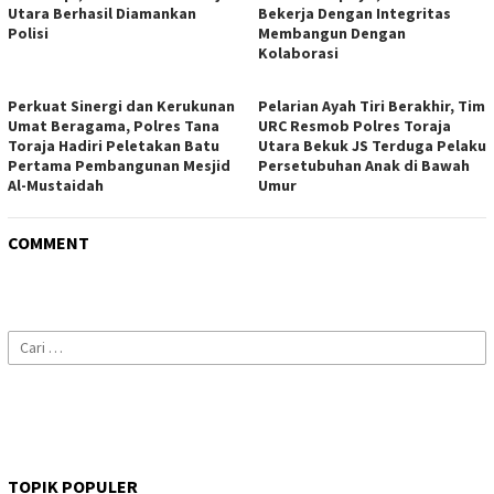
Utara Berhasil Diamankan
Bekerja Dengan Integritas
Polisi
Membangun Dengan
Kolaborasi
Perkuat Sinergi dan Kerukunan
Pelarian Ayah Tiri Berakhir, Tim
Umat Beragama, Polres Tana
URC Resmob Polres Toraja
Toraja Hadiri Peletakan Batu
Utara Bekuk JS Terduga Pelaku
Pertama Pembangunan Mesjid
Persetubuhan Anak di Bawah
Al-Mustaidah
Umur
COMMENT
Cari
untuk:
TOPIK POPULER