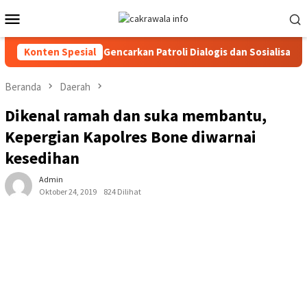
Loncat
Menu
ke
Mobile
konten
 Toraja Utara Gencarkan Patroli Dialogis dan Sosialisasi Layanan
Konten Spesial
Beranda
Daerah
Dikenal ramah dan suka membantu,
Kepergian Kapolres Bone diwarnai
kesedihan
Admin
Oktober 24, 2019
824 Dilihat