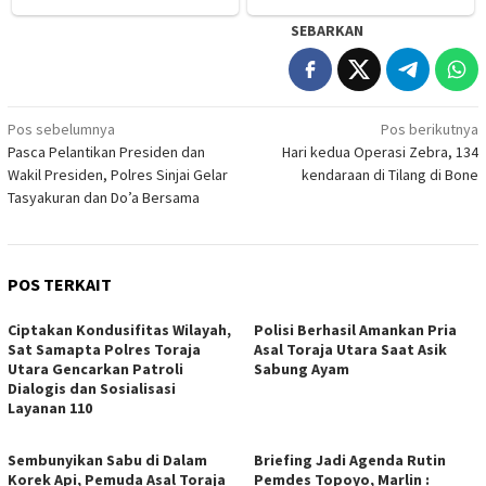
SEBARKAN
Navigasi
Pos sebelumnya
Pos berikutnya
Pasca Pelantikan Presiden dan
Hari kedua Operasi Zebra, 134
pos
Wakil Presiden, Polres Sinjai Gelar
kendaraan di Tilang di Bone
Tasyakuran dan Do’a Bersama
POS TERKAIT
Ciptakan Kondusifitas Wilayah,
Polisi Berhasil Amankan Pria
Sat Samapta Polres Toraja
Asal Toraja Utara Saat Asik
Utara Gencarkan Patroli
Sabung Ayam
Dialogis dan Sosialisasi
Layanan 110
Sembunyikan Sabu di Dalam
Briefing Jadi Agenda Rutin
Korek Api, Pemuda Asal Toraja
Pemdes Topoyo, Marlin :