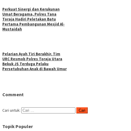
Perkuat Sinergi dan Kerukunan
Umat Beragama, Polres Tana
Toraja Hadiri Peletakan Batu
Pertama Pembangunan Mesjid Al-
Mustaidah
Pelarian Ayah Tiri Berakhir, Tim
URC Resmob Polres Toraja Utara
Bekuk JS Terduga Pelaku
Persetubuhan Anak di Bawah Umur
Comment
Cari untuk:
Topik Populer