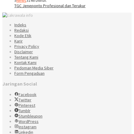
5
News
3146 Dilihat
TGC Jeneponto Profesional dan Terukur
Indeks
Redaksi
Kode Etik
Karir
Privacy Policy
Disclaimer
Tentang Kami
Kontak Kami
Pedoman Media Siber
Form Pengaduan
Jaringan Social
Facebook
Twitter
Pinterest
Tumblr
Stumbleupon
WordPress
Instagram
Linkedin