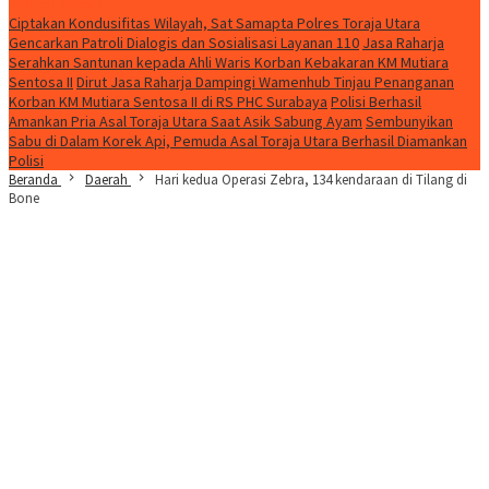
Konten Spesial
Ciptakan Kondusifitas Wilayah, Sat Samapta Polres Toraja Utara
Gencarkan Patroli Dialogis dan Sosialisasi Layanan 110
Jasa Raharja
Serahkan Santunan kepada Ahli Waris Korban Kebakaran KM Mutiara
Sentosa II
Dirut Jasa Raharja Dampingi Wamenhub Tinjau Penanganan
Korban KM Mutiara Sentosa II di RS PHC Surabaya
Polisi Berhasil
Amankan Pria Asal Toraja Utara Saat Asik Sabung Ayam
Sembunyikan
Sabu di Dalam Korek Api, Pemuda Asal Toraja Utara Berhasil Diamankan
Polisi
Beranda
Daerah
Hari kedua Operasi Zebra, 134 kendaraan di Tilang di
Bone