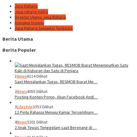
Jasa Raharja
Jasa raharja sultra
Direktur Utama Jasa Raharja
Asmawa tosepu
Jasa Raharja Sulawesi Tenggara
Berita Utama
Berita Populer
1
News
6114 Dilihat
Saat Menjalankan Tugas, RESMOB Ibarat Me…
2
News
4055 Dilihat
Posting Konten Porno, Akun Facebook Andi…
3
Lifestyle
3353 Dilihat
12 Pintu Rahasia Menuju Kamar Tersembuny…
4
News
3201 Dilihat
2 Anak Tewas Tenggelam saat Berenang di …