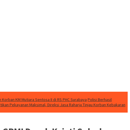
 Korban KM Mutiara Sentosa II di RS PHC Surabaya
Polisi Berhasil
tikan Pekayanan Maksimal, Direksi Jasa Raharja Tinjau Korban Kebakaran