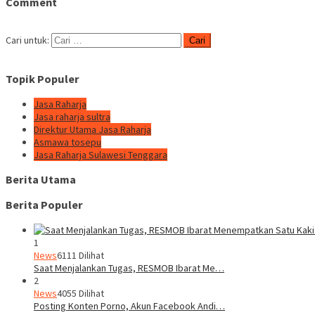
Comment
Cari untuk:
Topik Populer
Jasa Raharja
Jasa raharja sultra
Direktur Utama Jasa Raharja
Asmawa tosepu
Jasa Raharja Sulawesi Tenggara
Berita Utama
Berita Populer
1
News
6111 Dilihat
Saat Menjalankan Tugas, RESMOB Ibarat Me…
2
News
4055 Dilihat
Posting Konten Porno, Akun Facebook Andi…