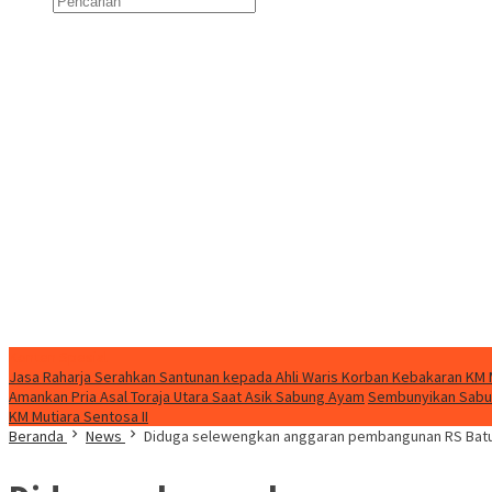
Konten Spesial
Jasa Raharja Serahkan Santunan kepada Ahli Waris Korban Kebakaran KM M
Amankan Pria Asal Toraja Utara Saat Asik Sabung Ayam
Sembunyikan Sabu d
KM Mutiara Sentosa II
Beranda
News
Diduga selewengkan anggaran pembangunan RS Batua 