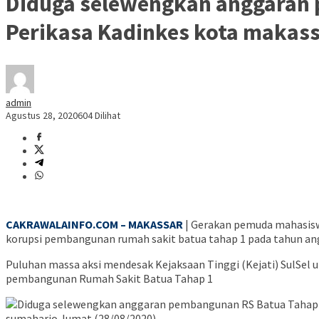
Diduga selewengkan anggaran p
Perikasa Kadinkes kota makas
admin
Agustus 28, 2020
604 Dilihat
CAKRAWALAINFO.COM – MAKASSAR
| Gerakan pemuda mahasiswa
korupsi pembangunan rumah sakit batua tahap 1 pada tahun an
Puluhan massa aksi mendesak Kejaksaan Tinggi (Kejati) SulSe
pembangunan Rumah Sakit Batua Tahap 1
sumaharjo Jumat (28/08/2020)