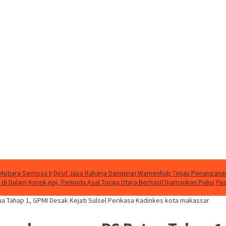
utiara Sentosa II
Dirut Jasa Raharja Dampingi Wamenhub Tinjau Penanganan
i Dalam Korek Api, Pemuda Asal Toraja Utara Berhasil Diamankan Polisi
Pas
Tahap 1, GPMI Desak Kejati Sulsel Perikasa Kadinkes kota makassar