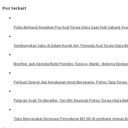
Pos terkait
Polisi Berhasil Amankan Pria Asal Toraja Utara Saat Asik Sabung Ay
Sembunyikan Sabu di Dalam Korek Api, Pemuda Asal Toraja Utara Be
Briefing Jadi Agenda Rutin Pemdes Topoyo, Marlin : Bekerja Deng
Perkuat Sinergi dan Kerukunan Umat Beragama, Polres Tana Toraja
Pelarian Ayah Tiri Berakhir, Tim URC Resmob Polres Toraja Utara 
Toko Masyarakat Apresiasi Penyaluran BLT DD di Lembang Ampan Ba