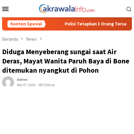
Loncat
Menu
ke
Mobile
konten
Polisi Tetapkan 3 Orang Tersangka Baru Kasus Penyalahgunaa
Konten Spesial
Beranda
News
Diduga Menyeberang sungai saat Air
Deras, Mayat Wanita Paruh Baya di Bone
ditemukan nyangkut di Pohon
Admin
Mei 27, 2020
987 Dilihat