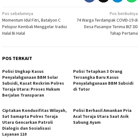
Navigasi
Pos sebelumnya
Pos berikutnya
Momentum Idul Fitri, Batalyon C
74 Warga Terdampak COVID-19 di
pos
Pelopor Kembali Menggelar tradisi
Desa Pasampe Terima BLT DD
Halal Bi Halal
Tahap Pertama
POS TERKAIT
Polisi Ungkap Kasus
Polisi Tetapkan 3 Orang
Penyalahgunaan BBM Solar
Tersangka Baru Kasus
Subsidi, Kasat Reskrim Polres
Penyalahgunaan BBM Subsidi
Toraja Utara: Proses Hukum
di Tator
Berjalan Transparan
Ciptakan Kondusifitas Wilayah,
Polisi Berhasil Amankan Pria
Sat Samapta Polres Toraja
Asal Toraja Utara Saat Asik
Utara Gencarkan Patroli
Sabung Ayam
Dialogis dan Sosialisasi
Layanan 110