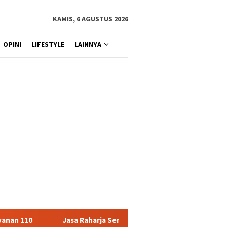
KAMIS, 6 AGUSTUS 2026
OPINI
LIFESTYLE
LAINNYA
rja Serahkan Santunan kepada Ahli Waris Korban Kebakaran KM Mu