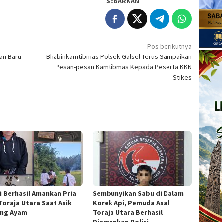
SEBARKAN
Pos berikutnya
an Baru
Bhabinkamtibmas Polsek Galsel Terus Sampaikan
Pesan-pesan Kamtibmas Kepada Peserta KKN
Stikes
si Berhasil Amankan Pria
Sembunyikan Sabu di Dalam
 Toraja Utara Saat Asik
Korek Api, Pemuda Asal
ng Ayam
Toraja Utara Berhasil
Diamankan Polisi