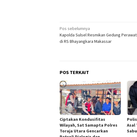
Navigasi
Pos sebelumnya
Kapolda Sulsel Resmikan Gedung Perawat
pos
di RS Bhayangkara Makassar
POS TERKAIT
Ciptakan Kondusifitas
Poli
Wilayah, Sat Samapta Polres
Asal
Toraja Utara Gencarkan
Sabu
Patroli Dialogis dan