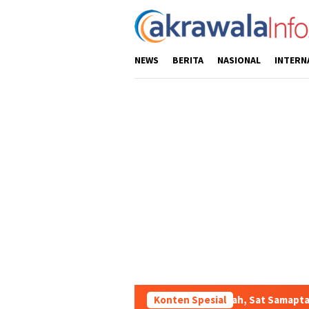
Loncat
ke
konten
NEWS
BERITA
NASIONAL
INTERN
n Kondusifitas Wilayah, Sat Samapta Polres Toraja Utara Gencarka
Konten Spesial