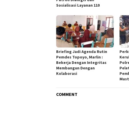
Sosialisasi Layanan 110
Briefing Jadi Agenda Rutin
Perk
Pemdes Topoyo, Marlin :
Keru
Bekerja Dengan Integritas
Polr
Membangun Dengan
Pele
Kolaborasi
Pemb
Must
COMMENT