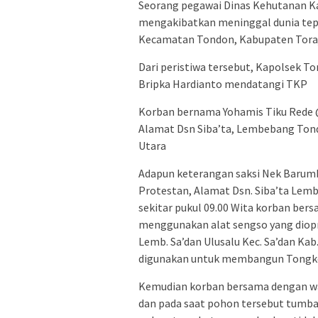
Seorang pegawai Dinas Kehutanan K
mengakibatkan meninggal dunia tepa
Kecamatan Tondon, Kabupaten Toraja 
Dari peristiwa tersebut, Kapolsek T
Bripka Hardianto mendatangi TKP
Korban bernama Yohamis Tiku Rede @
Alamat Dsn Siba’ta, Lembebang Ton
Utara
Adapun keterangan saksi Nek Barumb
Protestan, Alamat Dsn. Siba’ta Lemb
sekitar pukul 09.00 Wita korban be
menggunakan alat sengso yang diopr
Lemb. Sa’dan Ulusalu Kec. Sa’dan Kab
digunakan untuk membangun Tong
Kemudian korban bersama dengan w
dan pada saat pohon tersebut tumba