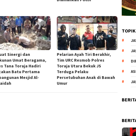
TOPIK
JA
JA
uat Sinergi dan
Pelarian Ayah Tiri Berakhir,
kunan Umat Beragama,
Tim URC Resmob Polres
DI
es Tana Toraja Hadiri
Toraja Utara Bekuk JS
takan Batu Pertama
Terduga Pelaku
AS
angunan Mesjid Al-
Persetubuhan Anak di Bawah
JA
aidah
Umur
BERIT
BERIT