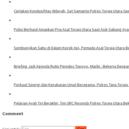
Ciptakan Kondusifitas Wilayah, Sat Samapta Polres Toraja Utara Gen
Polisi Berhasil Amankan Pria Asal Toraja Utara Saat Asik Sabung Ay
Sembunyikan Sabu di Dalam Korek Api, Pemuda Asal Toraja Utara Be
Briefing Jadi Agenda Rutin Pemdes Topoyo, Marlin : Bekerja Deng
Perkuat Sinergi dan Kerukunan Umat Beragama, Polres Tana Toraja
Pelarian Ayah Tiri Berakhir, Tim URC Resmob Polres Toraja Utara 
Comment
Cari untuk: