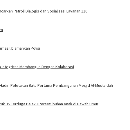
carkan Patroli Dialogis dan Sosialisasi Layanan 110
am
rhasil Diamankan Polisi
an Integritas Membangun Dengan Kolaborasi
 Hadiri Peletakan Batu Pertama Pembangunan Mesjid Al-Mustaidah
Bekuk JS Terduga Pelaku Persetubuhan Anak di Bawah Umur