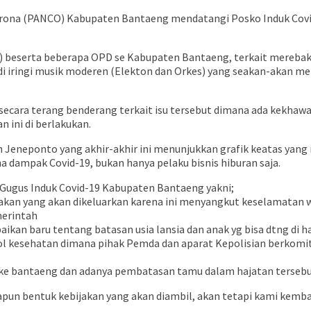
rona (PANCO) Kabupaten Bantaeng mendatangi Posko Induk Covid-
) beserta beberapa OPD se Kabupaten Bantaeng, terkait merebakn
i iringi musik moderen (Elekton dan Orkes) yang seakan-akan me
 secara terang benderang terkait isu tersebut dimana ada kekha
 ini di berlakukan.
Jeneponto yang akhir-akhir ini menunjukkan grafik keatas yang 
 dampak Covid-19, bukan hanya pelaku bisnis hiburan saja.
Gugus Induk Covid-19 Kabupaten Bantaeng yakni;
ijakan yang akan dikeluarkan karena ini menyangkut keselamatan
merintah
kan baru tentang batasan usia lansia dan anak yg bisa dtng di h
kol kesehatan dimana pihak Pemda dan aparat Kepolisian berkom
 ke bantaeng dan adanya pembatasan tamu dalam hajatan terseb
n bentuk kebijakan yang akan diambil, akan tetapi kami kemb