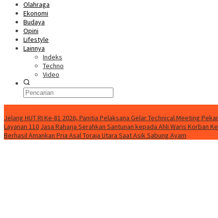
Olahraga
Ekonomi
Budaya
Opini
Lifestyle
Lainnya
Indeks
Techno
Video
Konten Spesial
Jelang HUT RI Ke-81 2026, Panitia Pelaksana Gelar Technical Meeting Pe
Layanan 110
Jasa Raharja Serahkan Santunan kepada Ahli Waris Korban Ke
Berhasil Amankan Pria Asal Toraja Utara Saat Asik Sabung Ayam