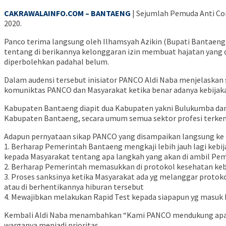
CAKRAWALAINFO.COM – BANTAENG
| Sejumlah Pemuda Anti Co
2020.
Panco terima langsung oleh Ilhamsyah Azikin (Bupati Bantaeng
tentang di berikannya kelonggaran izin membuat hajatan yang d
diperbolehkan padahal belum.
Dalam audensi tersebut inisiator PANCO Aldi Naba menjelaskan
komuniktas PANCO dan Masyarakat ketika benar adanya kebijakan
Kabupaten Bantaeng diapit dua Kabupaten yakni Bulukumba dan 
Kabupaten Bantaeng, secara umum semua sektor profesi terkena
Adapun pernyataan sikap PANCO yang disampaikan langsung ke 
1. Berharap Pemerintah Bantaeng mengkaji lebih jauh lagi keb
kepada Masyarakat tentang apa langkah yang akan di ambil Pe
2. Berharap Pemerintah memasukkan di protokol kesehatan kebai
3. Proses sanksinya ketika Masyarakat ada yg melanggar proto
atau di berhentikannya hiburan tersebut
4. Mewajibkan melakukan Rapid Test kepada siapapun yg masuk
Kembali Aldi Naba menambahkan “Kami PANCO mendukung apapu
warganya menjadi prioritas.