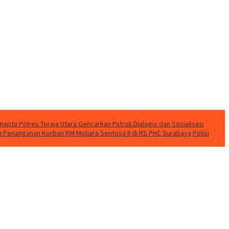
apta Polres Toraja Utara Gencarkan Patroli Dialogis dan Sosialisasi
u Penanganan Korban KM Mutiara Sentosa II di RS PHC Surabaya
Polisi