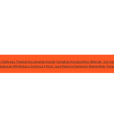
kan Olahraga Tingkat Kecamatan Konda
Ciptakan Kondusifitas Wilayah, Sat Sam
bakaran KM Mutiara Sentosa II
Dirut Jasa Raharja Dampingi Wamenhub Tinja