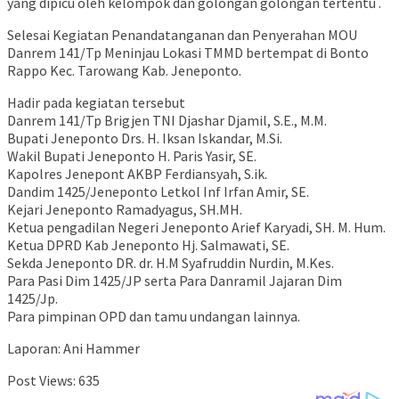
yang dipicu oleh kelompok dan golongan golongan tertentu .
Selesai Kegiatan Penandatanganan dan Penyerahan MOU
Danrem 141/Tp Meninjau Lokasi TMMD bertempat di Bonto
Rappo Kec. Tarowang Kab. Jeneponto.
Hadir pada kegiatan tersebut
Danrem 141/Tp Brigjen TNI Djashar Djamil, S.E., M.M.
Bupati Jeneponto Drs. H. Iksan Iskandar, M.Si.
Wakil Bupati Jeneponto H. Paris Yasir, SE.
Kapolres Jenepont AKBP Ferdiansyah, S.ik.
Dandim 1425/Jeneponto Letkol Inf Irfan Amir, SE.
Kejari Jeneponto Ramadyagus, SH.MH.
Ketua pengadilan Negeri Jeneponto Arief Karyadi, SH. M. Hum.
Ketua DPRD Kab Jeneponto Hj. Salmawati, SE.
Sekda Jeneponto DR. dr. H.M Syafruddin Nurdin, M.Kes.
Para Pasi Dim 1425/JP serta Para Danramil Jajaran Dim
1425/Jp.
Para pimpinan OPD dan tamu undangan lainnya.
Laporan: Ani Hammer
Post Views:
635