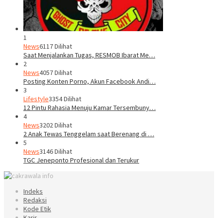
1
News
6117 Dilihat
Saat Menjalankan Tugas, RESMOB Ibarat Me…
2
News
4057 Dilihat
Posting Konten Porno, Akun Facebook Andi…
3
Lifestyle
3354 Dilihat
12 Pintu Rahasia Menuju Kamar Tersembuny…
4
News
3202 Dilihat
2 Anak Tewas Tenggelam saat Berenang di …
5
News
3146 Dilihat
TGC Jeneponto Profesional dan Terukur
Indeks
Redaksi
Kode Etik
Karir