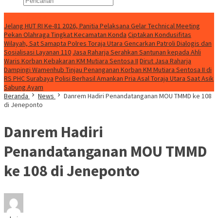
Konten Spesial
Jelang HUT RI Ke-81 2026, Panitia Pelaksana Gelar Technical Meeting
Pekan Olahraga Tingkat Kecamatan Konda
Ciptakan Kondusifitas
Wilayah, Sat Samapta Polres Toraja Utara Gencarkan Patroli Dialogis dan
Sosialisasi Layanan 110
Jasa Raharja Serahkan Santunan kepada Ahli
Waris Korban Kebakaran KM Mutiara Sentosa II
Dirut Jasa Raharja
Dampingi Wamenhub Tinjau Penanganan Korban KM Mutiara Sentosa II di
RS PHC Surabaya
Polisi Berhasil Amankan Pria Asal Toraja Utara Saat Asik
Sabung Ayam
Beranda
News
Danrem Hadiri Penandatanganan MOU TMMD ke 108
di Jeneponto
Danrem Hadiri
Penandatanganan MOU TMMD
ke 108 di Jeneponto