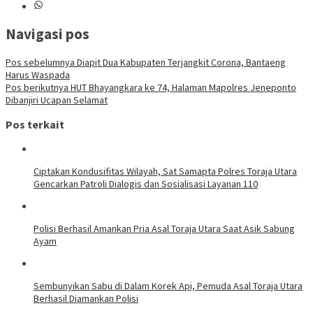
Navigasi pos
Pos sebelumnya
Diapit Dua Kabupaten Terjangkit Corona, Bantaeng
Harus Waspada
Pos berikutnya
HUT Bhayangkara ke 74, Halaman Mapolres Jeneponto
Dibanjiri Ucapan Selamat
Pos terkait
Ciptakan Kondusifitas Wilayah, Sat Samapta Polres Toraja Utara
Gencarkan Patroli Dialogis dan Sosialisasi Layanan 110
Polisi Berhasil Amankan Pria Asal Toraja Utara Saat Asik Sabung
Ayam
Sembunyikan Sabu di Dalam Korek Api, Pemuda Asal Toraja Utara
Berhasil Diamankan Polisi