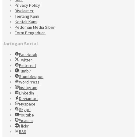
Privacy Policy
Disclaimer
Tentang Kami
Kontak Kami
Pedoman Media Siber
Form Pengaduan
Jaringan Social
Facebook
Twitter
Pinterest
Tumblr
Stumbleupon
WordPress
Instagram
Linkedin
Deviantart
Myspace
Skype
Youtube
Picassa
Flickr
RSS