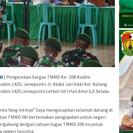
TO
| Pengecekan Satgas TMMD Ke- 108 Kodim
dim 1425/ Jeneponto Jl. Abdul Jali Sikki Kel. Balang
dim 1425/Jeneponto Letkol Inf Irfan Amir S,E Selaku
to Yang intinya” Saya mengucapkan selamat datang di
tan TMMD INI bertemakan pengapdian untuk negeri
bergabung dengan satuan tugas TMMD 108 ini untuk
 negeri tercinta.