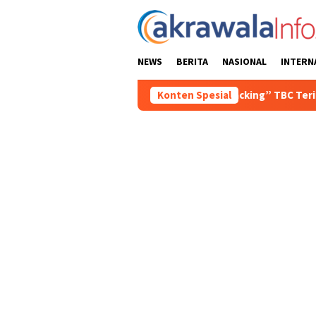
Loncat
ke
konten
NEWS
BERITA
NASIONAL
INTERN
uka Kegiatan “Tracking” TBC Terintegrasi dan Cek Kesehatan Gr
Konten Spesial