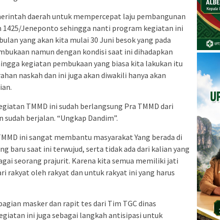
merintah daerah untuk mempercepat laju pembangunan
m 1425/Jeneponto sehingga nanti program kegiatan ini
bulan yang akan kita mulai 30 Juni besok yang pada
embukaan namun dengan kondisi saat ini dihadapkan
ingga kegiatan pembukaan yang biasa kita lakukan itu
ahan naskah dan ini juga akan diwakili hanya akan
ian.
kegiatan TMMD ini sudah berlangsung Pra TMMD dari
an sudah berjalan. “Ungkap Dandim”.
MMD ini sangat membantu masyarakat Yang berada di
g baru saat ini terwujud, serta tidak ada dari kalian yang
ai seorang prajurit. Karena kita semua memiliki jati
ri rakyat oleh rakyat dan untuk rakyat ini yang harus
agian masker dan rapit tes dari Tim TGC dinas
iatan ini juga sebagai langkah antisipasi untuk