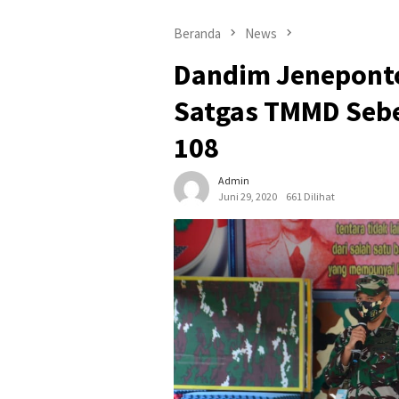
Beranda
News
Dandim Jenepont
Satgas TMMD Seb
108
Admin
Juni 29, 2020
661 Dilihat