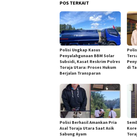
POS TERKAIT
Polisi Ungkap Kasus
Poli
Penyalahgunaan BBM Solar
Ters
Subsidi, Kasat Reskrim Polres
Peny
Toraja Utara: Proses Hukum
di T
Berjalan Transparan
Polisi Berhasil Amankan Pria
Semb
Asal Toraja Utara Saat Asik
Kore
Sabung Ayam
Tora