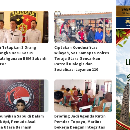
si Tetapkan 3 Orang
Ciptakan Kondusifitas
angka Baru Kasus
Wilayah, Sat Samapta Polres
alahgunaan BBM Subsidi
Toraja Utara Gencarkan
ator
Patroli Dialogis dan
Sosialisasi Layanan 110
unyikan Sabu di Dalam
Briefing Jadi Agenda Rutin
k Api, Pemuda Asal
Pemdes Topoyo, Marlin :
ja Utara Berhasil
Bekerja Dengan Integritas