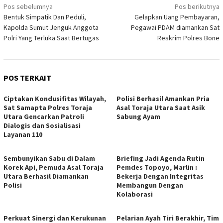
Navigasi
Pos sebelumnya
Pos berikutnya
Bentuk Simpatik Dan Peduli,
Gelapkan Uang Pembayaran,
pos
Kapolda Sumut Jenguk Anggota
Pegawai PDAM diamankan Sat
Polri Yang Terluka Saat Bertugas
Reskrim Polres Bone
POS TERKAIT
Ciptakan Kondusifitas Wilayah,
Polisi Berhasil Amankan Pria
Sat Samapta Polres Toraja
Asal Toraja Utara Saat Asik
Utara Gencarkan Patroli
Sabung Ayam
Dialogis dan Sosialisasi
Layanan 110
Sembunyikan Sabu di Dalam
Briefing Jadi Agenda Rutin
Korek Api, Pemuda Asal Toraja
Pemdes Topoyo, Marlin :
Utara Berhasil Diamankan
Bekerja Dengan Integritas
Polisi
Membangun Dengan
Kolaborasi
Perkuat Sinergi dan Kerukunan
Pelarian Ayah Tiri Berakhir, Tim