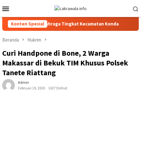
Loncat
Menu
ke
Mobile
konten
 Meeting Pekan Olahraga Tingkat Kecamatan Konda
Konten Spesial
Ciptaka
Beranda
Hukrim
Curi Handpone di Bone, 2 Warga
Makassar di Bekuk TIM Khusus Polsek
Tanete Riattang
Admin
Februari 19, 2020
1027 Dilihat