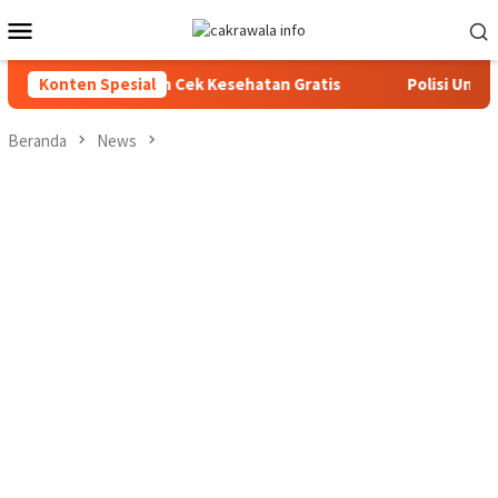
Loncat
Menu
ke
Mobile
konten
integrasi dan Cek Kesehatan Gratis
Konten Spesial
Polisi Ungkap Kasus
Beranda
News