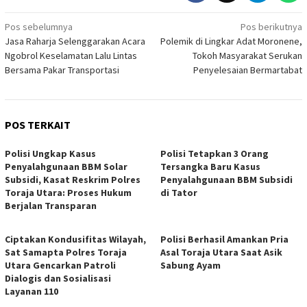
Navigasi
Pos sebelumnya
Pos berikutnya
Jasa Raharja Selenggarakan Acara
Polemik di Lingkar Adat Moronene,
pos
Ngobrol Keselamatan Lalu Lintas
Tokoh Masyarakat Serukan
Bersama Pakar Transportasi
Penyelesaian Bermartabat
POS TERKAIT
Polisi Ungkap Kasus
Polisi Tetapkan 3 Orang
Penyalahgunaan BBM Solar
Tersangka Baru Kasus
Subsidi, Kasat Reskrim Polres
Penyalahgunaan BBM Subsidi
Toraja Utara: Proses Hukum
di Tator
Berjalan Transparan
Ciptakan Kondusifitas Wilayah,
Polisi Berhasil Amankan Pria
Sat Samapta Polres Toraja
Asal Toraja Utara Saat Asik
Utara Gencarkan Patroli
Sabung Ayam
Dialogis dan Sosialisasi
Layanan 110