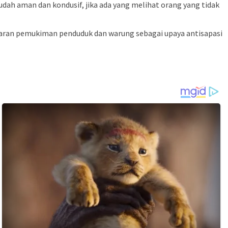
ah aman dan kondusif, jika ada yang melihat orang yang tidak
aran pemukiman penduduk dan warung sebagai upaya antisapasi