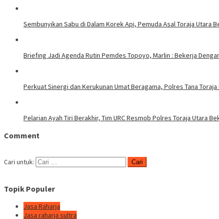
Sembunyikan Sabu di Dalam Korek Api, Pemuda Asal Toraja Utara Be
Briefing Jadi Agenda Rutin Pemdes Topoyo, Marlin : Bekerja Deng
Perkuat Sinergi dan Kerukunan Umat Beragama, Polres Tana Toraja
Pelarian Ayah Tiri Berakhir, Tim URC Resmob Polres Toraja Utara 
Comment
Cari untuk:
Topik Populer
Jasa Raharja
Jasa raharja sultra