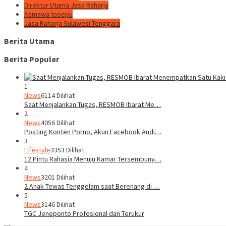
Direktur Utama Jasa Raharja
Asmawa tosepu
Jasa Raharja Sulawesi Tenggara
Berita Utama
Berita Populer
1
News
6114 Dilihat
Saat Menjalankan Tugas, RESMOB Ibarat Me…
2
News
4056 Dilihat
Posting Konten Porno, Akun Facebook Andi…
3
Lifestyle
3353 Dilihat
12 Pintu Rahasia Menuju Kamar Tersembuny…
4
News
3201 Dilihat
2 Anak Tewas Tenggelam saat Berenang di …
5
News
3146 Dilihat
TGC Jeneponto Profesional dan Terukur