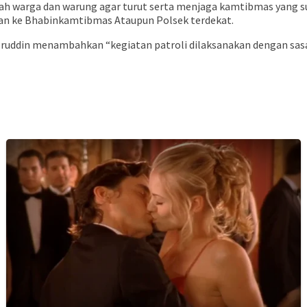
h warga dan warung agar turut serta menjaga kamtibmas yang sud
kan ke Bhabinkamtibmas Ataupun Polsek terdekat.
ruddin menambahkan “kegiatan patroli dilaksanakan dengan sas