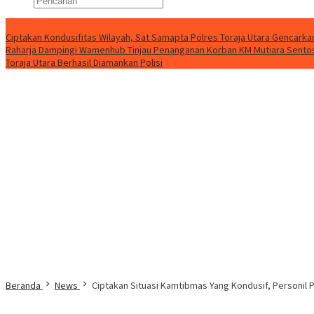
Konten Spesial
Ciptakan Kondusifitas Wilayah, Sat Samapta Polres Toraja Utara Gencarkan 
Raharja Dampingi Wamenhub Tinjau Penanganan Korban KM Mutiara Sentosa
Toraja Utara Berhasil Diamankan Polisi
Beranda
News
Ciptakan Situasi Kamtibmas Yang Kondusif, Personil 