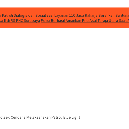
Patroli Dialogis dan Sosialisasi Layanan 110
Jasa Raharja Serahkan Santuna
 II di RS PHC Surabaya
Polisi Berhasil Amankan Pria Asal Toraja Utara Saa
Polsek Cendana Melaksanakan Patroli Blue Light