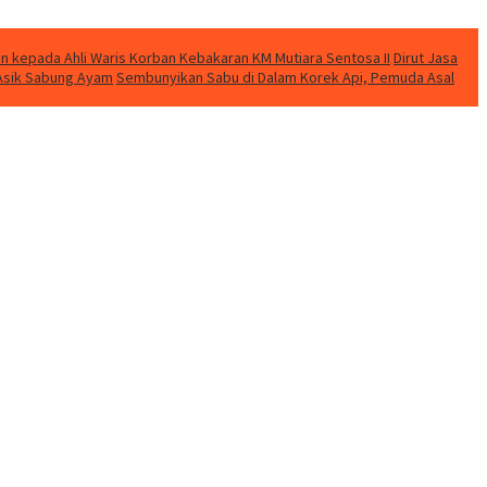
n kepada Ahli Waris Korban Kebakaran KM Mutiara Sentosa II
Dirut Jasa
t Asik Sabung Ayam
Sembunyikan Sabu di Dalam Korek Api, Pemuda Asal