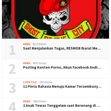
1
NEWS
6117 Dilihat
Saat Menjalankan Tugas, RESMOB Ibarat Me…
2
NEWS
4057 Dilihat
Posting Konten Porno, Akun Facebook Andi…
3
LIFESTYLE
3353 Dilihat
12 Pintu Rahasia Menuju Kamar Tersembuny…
4
NEWS
3202 Dilihat
2 Anak Tewas Tenggelam saat Berenang di …