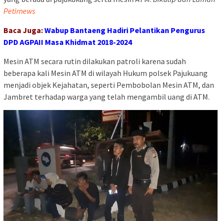
Petirnews
Baca Juga:
Wabup Bantaeng Hadiri Pelantikan Pengurus
DPD AGPAII Masa Khidmat 2018-2024
Mesin ATM secara rutin dilakukan patroli karena sudah
beberapa kali Mesin ATM di wilayah Hukum polsek Pajukuang
menjadi objek Kejahatan, seperti Pembobolan Mesin ATM, dan
Jambret terhadap warga yang telah mengambil uang di ATM.