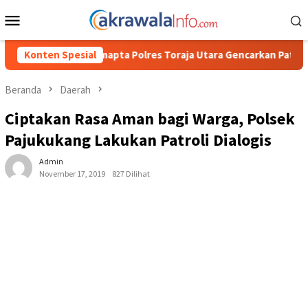
Loncat
Menu
ke
Mobile
konten
s Toraja Utara Gencarkan Patroli Dialogis dan Sosialisasi Layana
Konten Spesial
Beranda
Daerah
Ciptakan Rasa Aman bagi Warga, Polsek
Pajukukang Lakukan Patroli Dialogis
Admin
November 17, 2019
827 Dilihat