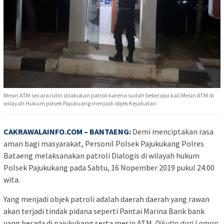
Mesin ATM secara rutin dilakukan patroli karena sudah beberapa kali Mesin ATM di
wilayah Hukum polsek Pajukuang menjadi objek Kejahatan
CAKRAWALAINFO.COM
– BANTAENG:
Demi menciptakan rasa
aman bagi masyarakat, Personil Polsek Pajukukang Polres
Bataeng melaksanakan patroli Dialogis di wilayah hukum
Polsek Pajukukang pada Sabtu, 16 Nopember 2019 pukul 24.00
wita.
Yang menjadi objek patroli adalah daerah daerah yang rawan
akan terjadi tindak pidana seperti Pantai Marina Bank bank
yang berada di pajukukang serta mesin ATM.
Dikutip dari Laman