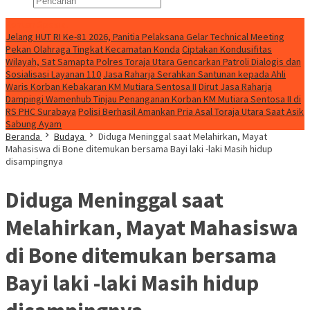
Konten Spesial
Jelang HUT RI Ke-81 2026, Panitia Pelaksana Gelar Technical Meeting
Pekan Olahraga Tingkat Kecamatan Konda
Ciptakan Kondusifitas
Wilayah, Sat Samapta Polres Toraja Utara Gencarkan Patroli Dialogis dan
Sosialisasi Layanan 110
Jasa Raharja Serahkan Santunan kepada Ahli
Waris Korban Kebakaran KM Mutiara Sentosa II
Dirut Jasa Raharja
Dampingi Wamenhub Tinjau Penanganan Korban KM Mutiara Sentosa II di
RS PHC Surabaya
Polisi Berhasil Amankan Pria Asal Toraja Utara Saat Asik
Sabung Ayam
Beranda
Budaya
Diduga Meninggal saat Melahirkan, Mayat
Mahasiswa di Bone ditemukan bersama Bayi laki -laki Masih hidup
disampingnya
Diduga Meninggal saat
Melahirkan, Mayat Mahasiswa
di Bone ditemukan bersama
Bayi laki -laki Masih hidup