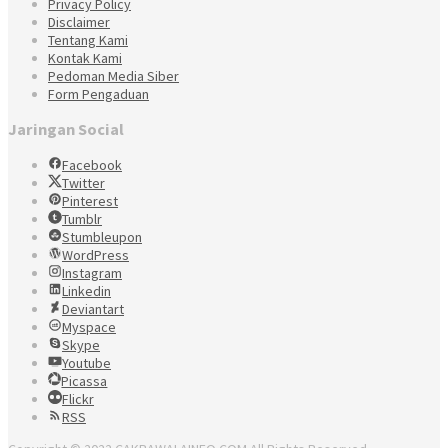
Privacy Policy
Disclaimer
Tentang Kami
Kontak Kami
Pedoman Media Siber
Form Pengaduan
Jaringan Social
Facebook
Twitter
Pinterest
Tumblr
Stumbleupon
WordPress
Instagram
Linkedin
Deviantart
Myspace
Skype
Youtube
Picassa
Flickr
RSS