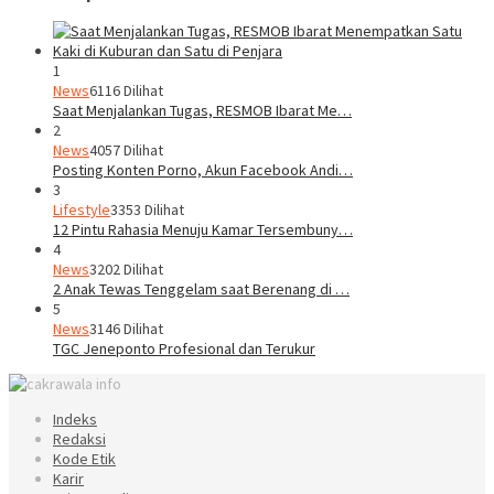
1
News
6116 Dilihat
Saat Menjalankan Tugas, RESMOB Ibarat Me…
2
News
4057 Dilihat
Posting Konten Porno, Akun Facebook Andi…
3
Lifestyle
3353 Dilihat
12 Pintu Rahasia Menuju Kamar Tersembuny…
4
News
3202 Dilihat
2 Anak Tewas Tenggelam saat Berenang di …
5
News
3146 Dilihat
TGC Jeneponto Profesional dan Terukur
Indeks
Redaksi
Kode Etik
Karir