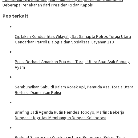
Beberapa Penekanan dari Presiden RI dan Kapolri
Pos terkait
Ciptakan Kondusifitas Wilayah, Sat Samapta Polres Toraja Utara
Gencarkan Patroli Dialogis dan Sosialisasi Layanan 110
Polisi Berhasil Amankan Pria Asal Toraja Utara Saat Asik Sabung
Ayam
Sembunyikan Sabu di Dalam Korek Api, Pemuda Asal Toraja Utara
Berhasil Diamankan Polisi
Briefing Jadi Agenda Rutin Pemdes Topoyo, Marlin : Bekerja
Dengan Integritas Membangun Dengan Kolaborasi
Perkuat Sinergi dan Kerukunan Umat Beragama, Polres Tana