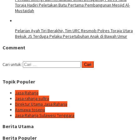
Toraja Hadiri Peletakan Batu Pertama Pembangunan Mesjid Al-
Mustaidah
Pelarian Ayah Tiri Berakhir, Tim URC Resmob Polres Toraja Utara
Bekuk JS Terduga Pelaku Persetubuhan Anak di Bawah Umur
Comment
Cari untuk:
Topik Populer
Jasa Raharja
Jasa raharja sultra
Direktur Utama Jasa Raharja
Asmawa tosepu
Jasa Raharja Sulawesi Tenggara
Berita Utama
Berita Populer