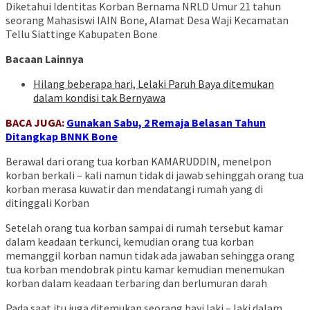
Diketahui Identitas Korban Bernama NRLD Umur 21 tahun
seorang Mahasiswi IAIN Bone, Alamat Desa Waji Kecamatan
Tellu Siattinge Kabupaten Bone
Bacaan Lainnya
Hilang beberapa hari, Lelaki Paruh Baya ditemukan
dalam kondisi tak Bernyawa
BACA JUGA:
Gunakan Sabu, 2 Remaja Belasan Tahun
Ditangkap BNNK Bone
Berawal dari orang tua korban KAMARUDDIN, menelpon
korban berkali – kali namun tidak di jawab sehinggah orang tua
korban merasa kuwatir dan mendatangi rumah yang di
ditinggali Korban
Setelah orang tua korban sampai di rumah tersebut kamar
dalam keadaan terkunci, kemudian orang tua korban
memanggil korban namun tidak ada jawaban sehingga orang
tua korban mendobrak pintu kamar kemudian menemukan
korban dalam keadaan terbaring dan berlumuran darah
Pada saat itu juga ditemukan seorang bayi laki – laki dalam