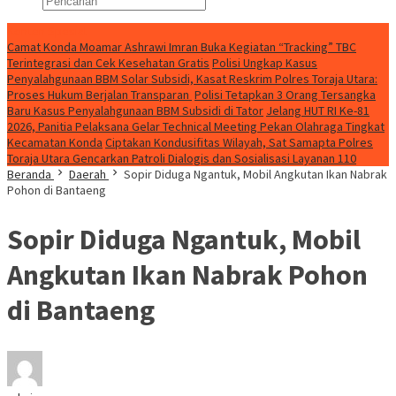
Konten Spesial
Camat Konda Moamar Ashrawi Imran Buka Kegiatan “Tracking” TBC
Terintegrasi dan Cek Kesehatan Gratis
Polisi Ungkap Kasus
Penyalahgunaan BBM Solar Subsidi, Kasat Reskrim Polres Toraja Utara:
Proses Hukum Berjalan Transparan
Polisi Tetapkan 3 Orang Tersangka
Baru Kasus Penyalahgunaan BBM Subsidi di Tator
Jelang HUT RI Ke-81
2026, Panitia Pelaksana Gelar Technical Meeting Pekan Olahraga Tingkat
Kecamatan Konda
Ciptakan Kondusifitas Wilayah, Sat Samapta Polres
Toraja Utara Gencarkan Patroli Dialogis dan Sosialisasi Layanan 110
Beranda
Daerah
Sopir Diduga Ngantuk, Mobil Angkutan Ikan Nabrak
Pohon di Bantaeng
Sopir Diduga Ngantuk, Mobil
Angkutan Ikan Nabrak Pohon
di Bantaeng