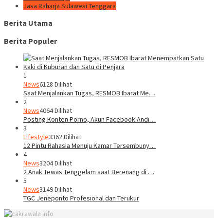
Jasa Raharja Sulawesi Tenggara
Berita Utama
Berita Populer
1
News
6128 Dilihat
Saat Menjalankan Tugas, RESMOB Ibarat Me…
2
News
4064 Dilihat
Posting Konten Porno, Akun Facebook Andi…
3
Lifestyle
3362 Dilihat
12 Pintu Rahasia Menuju Kamar Tersembuny…
4
News
3204 Dilihat
2 Anak Tewas Tenggelam saat Berenang di …
5
News
3149 Dilihat
TGC Jeneponto Profesional dan Terukur