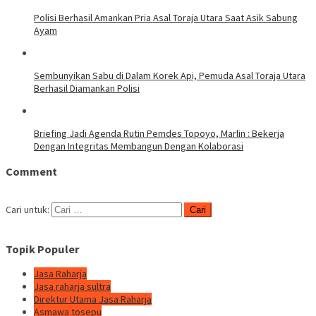
Polisi Berhasil Amankan Pria Asal Toraja Utara Saat Asik Sabung
Ayam
Sembunyikan Sabu di Dalam Korek Api, Pemuda Asal Toraja Utara
Berhasil Diamankan Polisi
Briefing Jadi Agenda Rutin Pemdes Topoyo, Marlin : Bekerja
Dengan Integritas Membangun Dengan Kolaborasi
Comment
Cari untuk:
Topik Populer
Jasa Raharja
Jasa raharja sultra
Direktur Utama Jasa Raharja
Asmawa tosepu