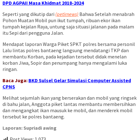
DPD AGPAII Masa Khidmat 2018-2024
Seperti yang dikutip dari
(petirnews)
Bahwa Setelah menabrah
Pohon Muatan Mobil pun ikut tumpah, ribuan ekor ikan
tumpah kejalan Raya, untung saja situasi jalanan pada malam
itu Sepi dari pengguna Jalan.
Mendapat laporan Warga Piket SPKT polres bersama personil
Lalu lintas polres bantaeng langsung mendatangi TKP dan
membantu Korban, pada kejadian tersebut didak menelan
korban Jiwa, Sopir dan penumpang hanya mengalami luka
ringan.
Baca Juga:
BKD Sulsel Gelar Simulasi Computer Assisted
CPNS
Melihat sejumlah ikan yang berserakan dan mobil yang ringsek
di bahu jalan, Anggota piket lantas membantu membersihkan
dan mengangkat ikan mausuk ke mobil, dan menderek mobil
tersebut ke polres bantaeng.
Laporan: Supriadi awing
Post Views:
1,073