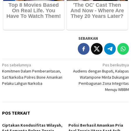
SEBARKAN
Navigasi
Pos sebelumnya
Pos berikutnya
Komitmen Dalam Pemberantasan,
Audiens dengan Bupati, Kalapas
pos
Sat Narkoba Polres Bone Amankan
Watampone Minta Dukungan
Pelaku Lahgun Narkoba
Pembagunan Zona Integritas
Menuju WBBM
POS TERKAIT
Ciptakan Kondusifitas Wilayah,
Polisi Berhasil Amankan Pria
Sat Samapta Polres Toraja
Asal Toraja Utara Saat Asik