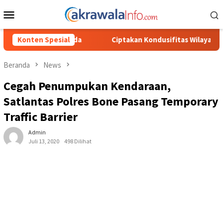
Loncat
Menu
ke
Mobile
konten
Ciptakan Kondusifitas Wilayah, Sat Samapta Polres Toraja Utar
Konten Spesial
Beranda
News
Cegah Penumpukan Kendaraan,
Satlantas Polres Bone Pasang Temporary
Traffic Barrier
Admin
Juli 13, 2020
498 Dilihat