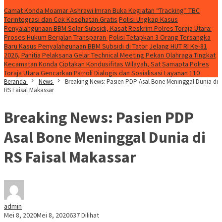
Konten Spesial
Camat Konda Moamar Ashrawi Imran Buka Kegiatan “Tracking” TBC
Terintegrasi dan Cek Kesehatan Gratis
Polisi Ungkap Kasus
Penyalahgunaan BBM Solar Subsidi, Kasat Reskrim Polres Toraja Utara:
Proses Hukum Berjalan Transparan
Polisi Tetapkan 3 Orang Tersangka
Baru Kasus Penyalahgunaan BBM Subsidi di Tator
Jelang HUT RI Ke-81
2026, Panitia Pelaksana Gelar Technical Meeting Pekan Olahraga Tingkat
Kecamatan Konda
Ciptakan Kondusifitas Wilayah, Sat Samapta Polres
Toraja Utara Gencarkan Patroli Dialogis dan Sosialisasi Layanan 110
Beranda
News
Breaking News: Pasien PDP Asal Bone Meninggal Dunia di
RS Faisal Makassar
Breaking News: Pasien PDP
Asal Bone Meninggal Dunia di
RS Faisal Makassar
admin
Mei 8, 2020
Mei 8, 2020
637 Dilihat