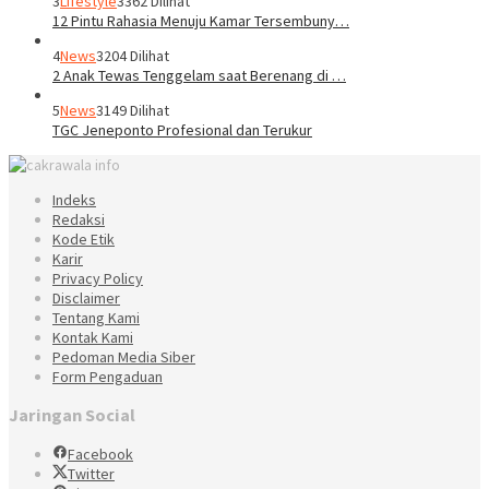
3
Lifestyle
3362 Dilihat
12 Pintu Rahasia Menuju Kamar Tersembuny…
4
News
3204 Dilihat
2 Anak Tewas Tenggelam saat Berenang di …
5
News
3149 Dilihat
TGC Jeneponto Profesional dan Terukur
Indeks
Redaksi
Kode Etik
Karir
Privacy Policy
Disclaimer
Tentang Kami
Kontak Kami
Pedoman Media Siber
Form Pengaduan
Jaringan Social
Facebook
Twitter