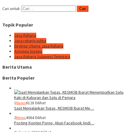
Cari untuk:
Topik Populer
Jasa Raharja
Jasa raharja sultra
Direktur Utama Jasa Raharja
Asmawa tosepu
Jasa Raharja Sulawesi Tenggara
Berita Utama
Berita Populer
1
News
6128 Dilihat
Saat Menjalankan Tugas, RESMOB Ibarat Me…
2
News
4064 Dilihat
Posting Konten Porno, Akun Facebook Andi…