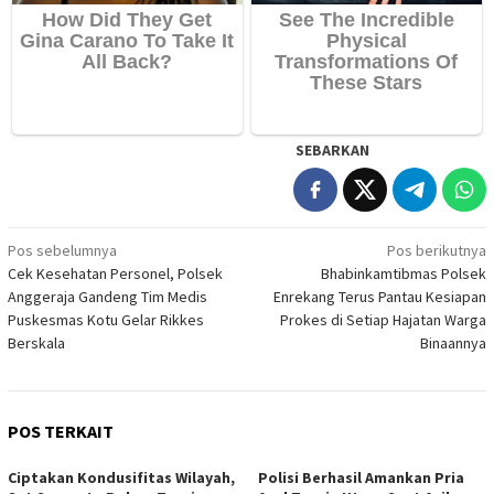
SEBARKAN
Navigasi
Pos sebelumnya
Pos berikutnya
Cek Kesehatan Personel, Polsek
Bhabinkamtibmas Polsek
pos
Anggeraja Gandeng Tim Medis
Enrekang Terus Pantau Kesiapan
Puskesmas Kotu Gelar Rikkes
Prokes di Setiap Hajatan Warga
Berskala
Binaannya
POS TERKAIT
Ciptakan Kondusifitas Wilayah,
Polisi Berhasil Amankan Pria