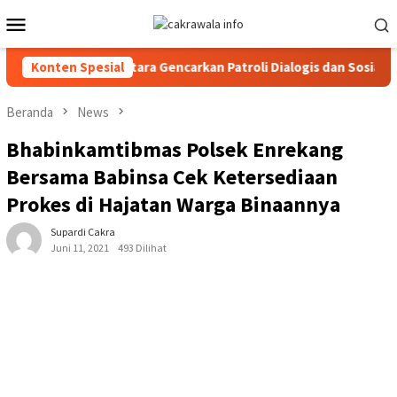
Loncat
Menu
ke
Mobile
konten
olres Toraja Utara Gencarkan Patroli Dialogis dan Sosialisasi La
Konten Spesial
Beranda
News
Bhabinkamtibmas Polsek Enrekang
Bersama Babinsa Cek Ketersediaan
Prokes di Hajatan Warga Binaannya
Supardi Cakra
Juni 11, 2021
493 Dilihat