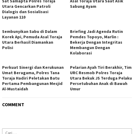
Sat Samapta Polres Toraja
Asal Toraja Utara Saat Asik
Utara Gencarkan Patroli
Sabung Ayam
Dialogis dan Sosialisasi
Layanan 110
Sembunyikan Sabu di Dalam
Briefing Jadi Agenda Rutin
Korek Api, Pemuda Asal Toraja
Pemdes Topoyo, Marlin :
Utara Berhasil Diamankan
Bekerja Dengan Integritas
Polisi
Membangun Dengan
Kolaborasi
Perkuat Sinergi dan Kerukunan
Pelarian Ayah Tiri Berakhir, Tim
Umat Beragama, Polres Tana
URC Resmob Polres Toraja
Toraja Hadiri Peletakan Batu
Utara Bekuk JS Terduga Pelaku
Pertama Pembangunan Mesjid
Persetubuhan Anak di Bawah
Al-Mustaidah
Umur
COMMENT
Cari