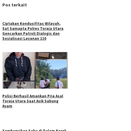
Pos terkait
Ciptakan Kondusifitas Wilayah,
Sat Samapta Polres Toraja Utara
Gencarkan Patroli Dialogis dan
Sosialisasi Layanan 110
Polisi Berhasil Amankan Pria Asal
Toraja Utara Saat Asik Sabung
Ayam
Sembunyikan Sabu di Dalam Korek