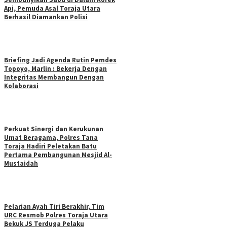
Api, Pemuda Asal Toraja Utara
Berhasil Diamankan Polisi
Briefing Jadi Agenda Rutin Pemdes
Topoyo, Marlin : Bekerja Dengan
Integritas Membangun Dengan
Kolaborasi
Perkuat Sinergi dan Kerukunan
Umat Beragama, Polres Tana
Toraja Hadiri Peletakan Batu
Pertama Pembangunan Mesjid Al-
Mustaidah
Pelarian Ayah Tiri Berakhir, Tim
URC Resmob Polres Toraja Utara
Bekuk JS Terduga Pelaku