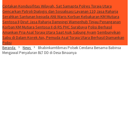
Konten Spesial
Ciptakan Kondusifitas Wilayah, Sat Samapta Polres Toraja Utara
Gencarkan Patroli Dialogis dan Sosialisasi Layanan 110
Jasa Raharja
Serahkan Santunan kepada Ahli Waris Korban Kebakaran KM Mutiara
Sentosa II
Dirut Jasa Raharja Dampingi Wamenhub Tinjau Penanganan
Korban KM Mutiara Sentosa II di RS PHC Surabaya
Polisi Berhasil
Amankan Pria Asal Toraja Utara Saat Asik Sabung Ayam
Sembunyikan
Sabu di Dalam Korek Api, Pemuda Asal Toraja Utara Berhasil Diamankan
Polisi
Beranda
News
Bhabinkamtibmas Polsek Cendana Bersama Babinsa
Mengawal Penyaluran BLT DD di Desa Binaanya