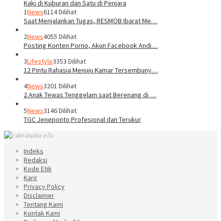
1
News
6114 Dilihat
Saat Menjalankan Tugas, RESMOB Ibarat Me…
2
News
4055 Dilihat
Posting Konten Porno, Akun Facebook Andi…
3
Lifestyle
3353 Dilihat
12 Pintu Rahasia Menuju Kamar Tersembuny…
4
News
3201 Dilihat
2 Anak Tewas Tenggelam saat Berenang di …
5
News
3146 Dilihat
TGC Jeneponto Profesional dan Terukur
Indeks
Redaksi
Kode Etik
Karir
Privacy Policy
Disclaimer
Tentang Kami
Kontak Kami