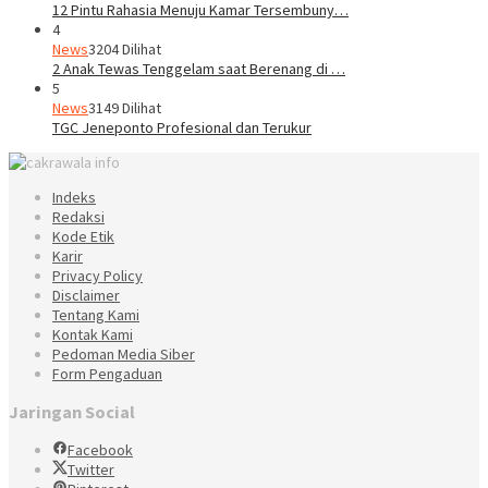
12 Pintu Rahasia Menuju Kamar Tersembuny…
4
News
3204 Dilihat
2 Anak Tewas Tenggelam saat Berenang di …
5
News
3149 Dilihat
TGC Jeneponto Profesional dan Terukur
Indeks
Redaksi
Kode Etik
Karir
Privacy Policy
Disclaimer
Tentang Kami
Kontak Kami
Pedoman Media Siber
Form Pengaduan
Jaringan Social
Facebook
Twitter