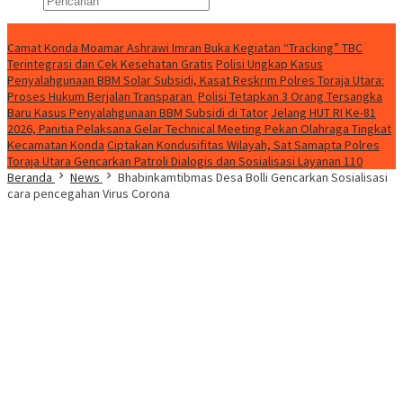
Konten Spesial
Camat Konda Moamar Ashrawi Imran Buka Kegiatan “Tracking” TBC
Terintegrasi dan Cek Kesehatan Gratis
Polisi Ungkap Kasus
Penyalahgunaan BBM Solar Subsidi, Kasat Reskrim Polres Toraja Utara:
Proses Hukum Berjalan Transparan
Polisi Tetapkan 3 Orang Tersangka
Baru Kasus Penyalahgunaan BBM Subsidi di Tator
Jelang HUT RI Ke-81
2026, Panitia Pelaksana Gelar Technical Meeting Pekan Olahraga Tingkat
Kecamatan Konda
Ciptakan Kondusifitas Wilayah, Sat Samapta Polres
Toraja Utara Gencarkan Patroli Dialogis dan Sosialisasi Layanan 110
Beranda
News
Bhabinkamtibmas Desa Bolli Gencarkan Sosialisasi
cara pencegahan Virus Corona