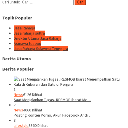
Cari untuk:
Topik Populer
Jasa Raharja
Jasa raharja sultra
Direktur Utama Jasa Raharja
Asmawa tosepu
Jasa Raharja Sulawesi Tenggara
Berita Utama
Berita Populer
1
News
6126 Dilihat
Saat Menjalankan Tugas, RESMOB Ibarat Me…
2
News
4060 Dilihat
Posting Konten Porno, Akun Facebook Andi…
3
Lifestyle
3360 Dilihat