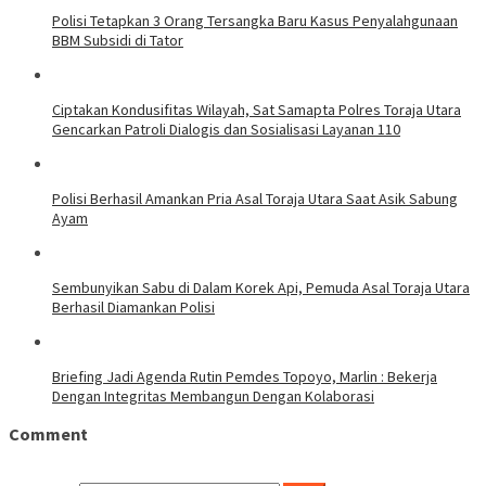
Polisi Tetapkan 3 Orang Tersangka Baru Kasus Penyalahgunaan
BBM Subsidi di Tator
Ciptakan Kondusifitas Wilayah, Sat Samapta Polres Toraja Utara
Gencarkan Patroli Dialogis dan Sosialisasi Layanan 110
Polisi Berhasil Amankan Pria Asal Toraja Utara Saat Asik Sabung
Ayam
Sembunyikan Sabu di Dalam Korek Api, Pemuda Asal Toraja Utara
Berhasil Diamankan Polisi
Briefing Jadi Agenda Rutin Pemdes Topoyo, Marlin : Bekerja
Dengan Integritas Membangun Dengan Kolaborasi
Comment